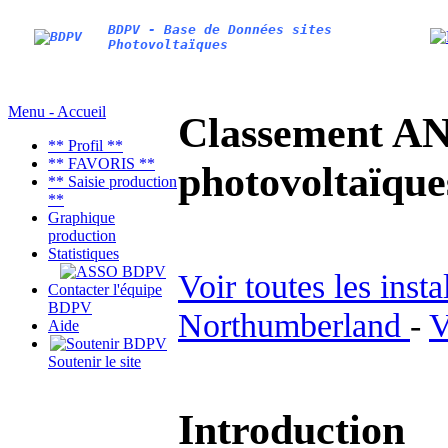
BDPV - Base de Données sites
Photovoltaïques
Menu - Accueil
Classement AN
** Profil **
** FAVORIS **
photovoltaïq
** Saisie production
**
Graphique
production
Statistiques
Voir toutes les inst
Contacter l'équipe
BDPV
Northumberland
-
V
Aide
Soutenir le site
Introduction