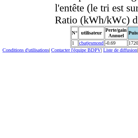
l'entête (le tri est s
Ratio (kWh/kWc) d
Perte/gain
N°
utilisateur
Puis
Annuel
1
cbatjesmond
-0.69
172
Conditions d'utilisations
|
Contacter l'équipe BDPV
|
Liste de diffusion