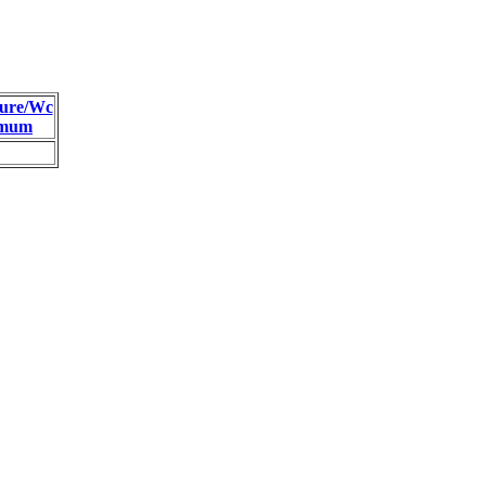
ure/Wc
imum