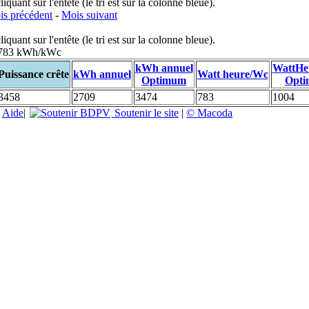
uant sur l'entête (le tri est sur la colonne bleue).
s précédent
-
Mois suivant
uant sur l'entête (le tri est sur la colonne bleue).
: 783 kWh/kWc
kWh annuel
WattHe
Puissance crête
kWh annuel
Watt heure/Wc
Optimum
Opt
3458
2709
3474
783
1004
|
Aide
|
Soutenir le site
|
© Macoda