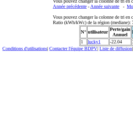
Vous pouvez changer la colonne de tri en cliq
Année précédente
-
Année suivante
-
Moi
Vous pouvez changer la colonne de tri en cliq
Ratio (kWh/kWc) de la région (mediane)
Perte/gain
N°
utilisateur
Annuel
1
lucky1
-22.04
Conditions d'utilisations
|
Contacter l'équipe BDPV
|
Liste de diffusion