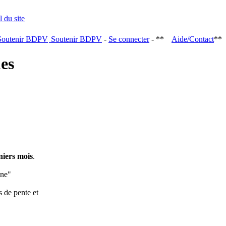
Soutenir BDPV
-
Se connecter
- **
Aide/Contact
**
ques
niers mois
.
ine"
s de pente et