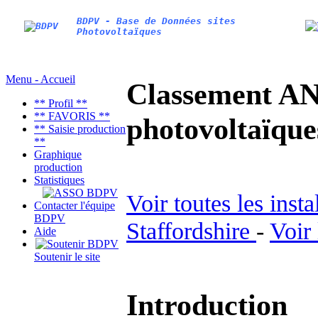
BDPV - Base de Données sites
Photovoltaïques
Menu - Accueil
Classement AN
** Profil **
** FAVORIS **
photovoltaïq
** Saisie production
**
Graphique
production
Statistiques
Voir toutes les inst
Contacter l'équipe
BDPV
Staffordshire
-
Voir
Aide
Soutenir le site
Introduction