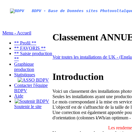
BDPV - Base de Données sites Photovoltaïqu
Menu - Accueil
Classement ANNUEL
** Profil **
** FAVORIS **
** Saisie production
Voir toutes les installations de UK - (Engl
**
Graphique
production
Introduction
Statistiques
Contacter l'équipe
BDPV
Voici un classement des installations phot
Aide
Seules les installations ayant une productio
Le mois correspondant à la mise en service
Soutenir le site
L'objectif est de s'affranchir de la taille de
Une correction est également apportée pour 
d'orientation (colonnes kWh/an optimum -
Les rendemen