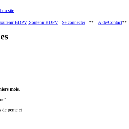
Soutenir BDPV
-
Se connecter
- **
Aide/Contact
**
ques
niers mois
.
ine"
s de pente et