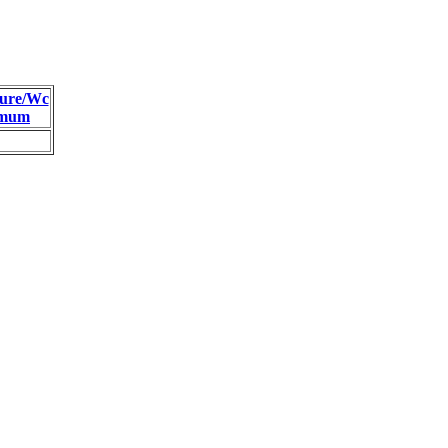
ure/Wc
imum