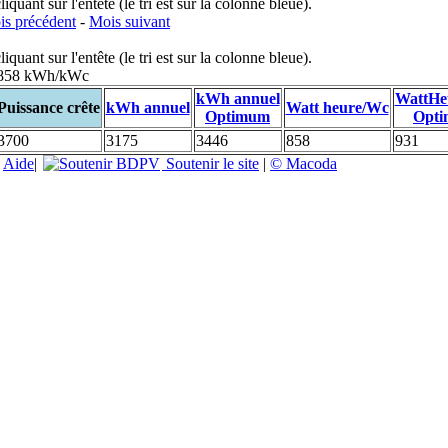
uant sur l'entête (le tri est sur la colonne bleue).
s précédent
-
Mois suivant
uant sur l'entête (le tri est sur la colonne bleue).
: 858 kWh/kWc
kWh annuel
WattHe
Puissance crête
kWh annuel
Watt heure/Wc
Optimum
Opt
3700
3175
3446
858
931
|
Aide
|
Soutenir le site
|
© Macoda