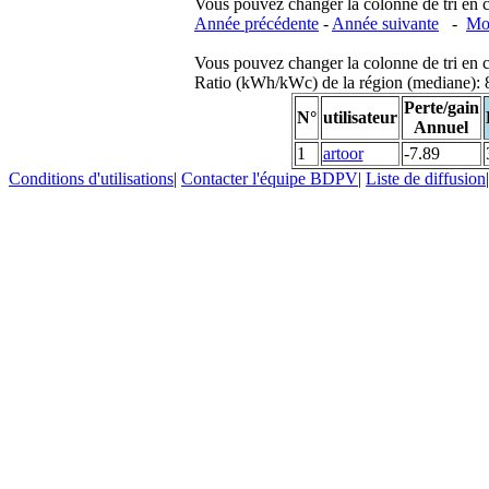
Vous pouvez changer la colonne de tri en cliq
Année précédente
-
Année suivante
-
Moi
Vous pouvez changer la colonne de tri en cliq
Ratio (kWh/kWc) de la région (mediane)
Perte/gain
N°
utilisateur
Annuel
1
artoor
-7.89
Conditions d'utilisations
|
Contacter l'équipe BDPV
|
Liste de diffusion