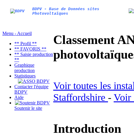
BDPV - Base de Données sites
Photovoltaïques
Menu - Accueil
Classement AN
** Profil **
** FAVORIS **
photovoltaïq
** Saisie production
**
Graphique
production
Statistiques
Voir toutes les inst
Contacter l'équipe
BDPV
Staffordshire
-
Voir
Aide
Soutenir le site
Introduction