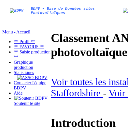
BDPV - Base de Données sites
Photovoltaïques
Menu - Accueil
Classement AN
** Profil **
** FAVORIS **
photovoltaïq
** Saisie production
**
Graphique
production
Statistiques
Voir toutes les inst
Contacter l'équipe
BDPV
Staffordshire
-
Voir
Aide
Soutenir le site
Introduction