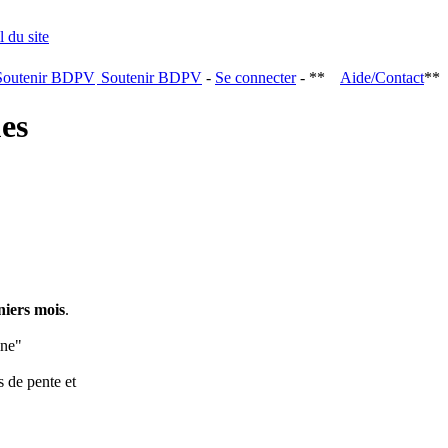
Soutenir BDPV
-
Se connecter
- **
Aide/Contact
**
ques
niers mois
.
ine"
s de pente et