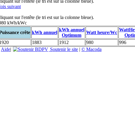
uant sur l'entête (le tri est sur la colonne bleue).
ois suivant
uant sur l'entête (le tri est sur la colonne bleue).
: 980 kWh/kWc
kWh annuel
WattHe
Puissance crête
kWh annuel
Watt heure/Wc
Optimum
Opt
1920
1883
1912
980
996
|
Aide
|
Soutenir le site
|
© Macoda