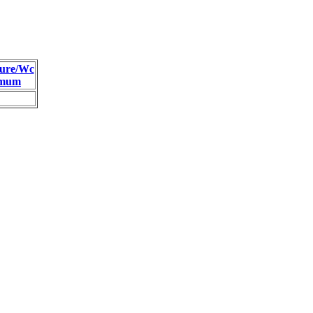
ure/Wc
imum