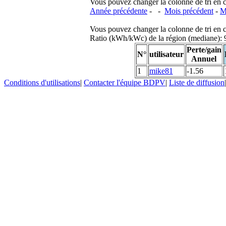
Vous pouvez changer la colonne de tri en cliq
Année précédente
- -
Mois précédent
-
M
Vous pouvez changer la colonne de tri en cliq
Ratio (kWh/kWc) de la région (mediane)
Perte/gain
N°
utilisateur
Annuel
1
mike81
-1.56
Conditions d'utilisations
|
Contacter l'équipe BDPV
|
Liste de diffusion