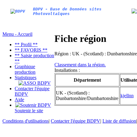
BDPV - Base de Données sites
Photovoltaïques
Menu - Accueil
Fiche région
** Profil **
** FAVORIS **
Région :
UK - (Scotland) : Dunbartonshir
** Saisie production
**
Classement dans la région.
Graphique
Installations :
production
Statistiques
Département
Utilisat
Contacter l'équipe
UK - (Scotland) :
BDPV
kjellnn
Dunbartonshire/Dumbartonshire
Aide
Soutenir le site
Conditions d'utilisations
|
Contacter l'équipe BDPV
|
Liste de diffusion