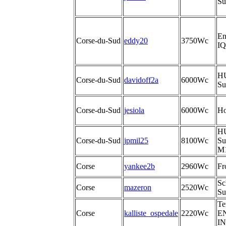
Su
En
Corse-du-Sud
eddy20
3750Wc
IQ
H
Corse-du-Sud
davidoff2a
6000Wc
Su
Corse-du-Sud
jesiola
6000Wc
Ho
H
Corse-du-Sud
jpmil25
8100Wc
Su
M
Corse
yankee2b
2960Wc
Fr
Sc
Corse
mazeron
2520Wc
Su
Te
Corse
kalliste_ospedale
2220Wc
E
I