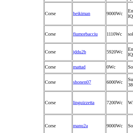
En
Corse
heikiman
9000Wc
IQ
Corse
fiumorbacciu
1110Wc
so
En
Corse
jddu2b
5920Wc
IQ
Corse
mattad
0Wc
So
Su
Corse
shonen07
6000Wc
3
Corse
linguizzetta
7200Wc
W
Corse
manu2a
9000Wc
So