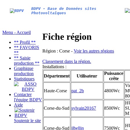
BDPV - Base de Données sites
Photovoltaïques
Menu - Accueil
Fiche région
** Profil **
** FAVORIS
Région :
Corse -
Voir les autres régions
**
** Saisie
Classement dans la région.
production **
Installations :
Graphique
Puissance
production
Département
Utilisateur
crête
Statistiques
Vi
Haute-Corse
pat_2b
4800Wc
M
Contacter
80
l'équipe BDPV
H
Aide
Corse-du-Sud
sylvain20167
8500Wc
S
M
Soutenir le site
H
Corse-du-Sud
jlbellin
7500Wc