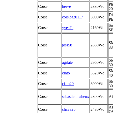
Ph
Corse
herve
2880Wc
20
Di
Corse
corsica20117
3000Wc
Pl
So
Corse
yves2b
2160Wc
S
SM
Corse
joss58
2880Wc
33
SM
Corse
agriate
2960Wc
3
SM
Corse
cinto
3520Wc
40
SM
Corse
ciam20
3000Wc
3
Corse
sebastienmaheux
2800Wc
Ai
AP
Corse
chava2b
2480Wc
Q