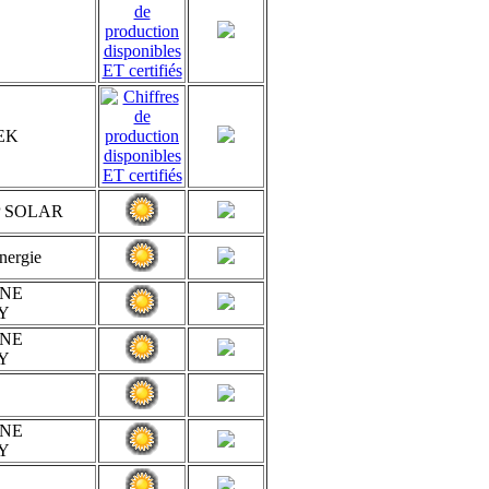
EK
P SOLAR
nergie
INE
Y
INE
Y
INE
Y