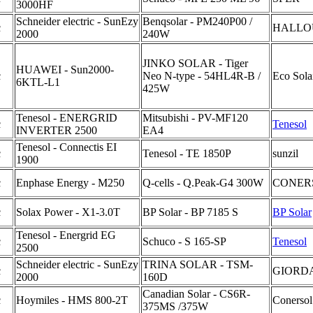
3000HF
Schneider electric - SunEzy
Benqsolar - PM240P00 /
c
HALLO
2000
240W
JINKO SOLAR - Tiger
HUAWEI - Sun2000-
c
Neo N-type - 54HL4R-B /
Eco Sola
6KTL-L1
425W
Tenesol - ENERGRID
Mitsubishi - PV-MF120
c
Tenesol
INVERTER 2500
EA4
Tenesol - Connectis EI
c
Tenesol - TE 1850P
sunzil
1900
c
Enphase Energy - M250
Q-cells - Q.Peak-G4 300W
CONER
c
Solax Power - X1-3.0T
BP Solar - BP 7185 S
BP Solar
Tenesol - Energrid EG
c
Schuco - S 165-SP
Tenesol
2500
Schneider electric - SunEzy
TRINA SOLAR - TSM-
c
GIORD
2000
160D
Canadian Solar - CS6R-
c
Hoymiles - HMS 800-2T
Conersol
375MS /375W