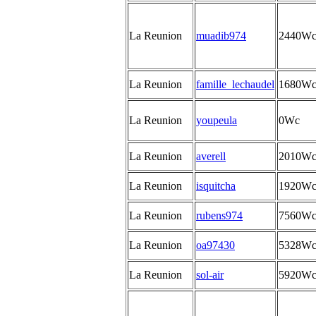
La Reunion
muadib974
2440W
La Reunion
famille_lechaudel
1680W
La Reunion
youpeula
0Wc
La Reunion
averell
2010W
La Reunion
isquitcha
1920W
La Reunion
rubens974
7560W
La Reunion
oa97430
5328W
La Reunion
sol-air
5920W