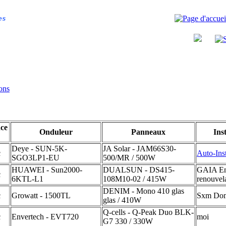
es
ions
nce
Onduleur
Panneaux
Ins
Deye - SUN-5K-
JA Solar - JAM66S30-
c
Auto-Inst
SGO3LP1-EU
500/MR / 500W
HUAWEI - Sun2000-
DUALSUN - DS415-
GAIA En
c
6KTL-L1
108M10-02 / 415W
renouvel
DENIM - Mono 410 glas
c
Growatt - 1500TL
Sxm Dom
glas / 410W
Q-cells - Q-Peak Duo BLK-
c
Envertech - EVT720
moi
G7 330 / 330W