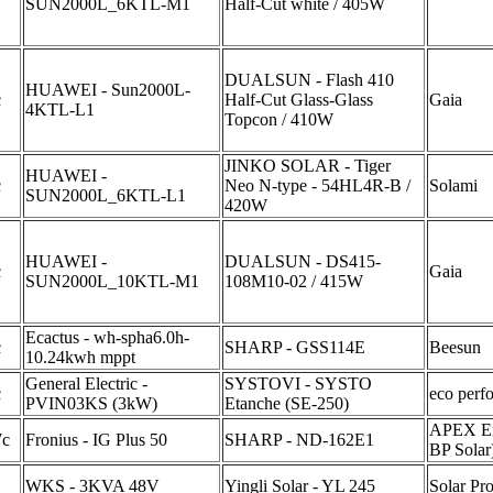
SUN2000L_6KTL-M1
Half-Cut white / 405W
DUALSUN - Flash 410
HUAWEI - Sun2000L-
c
Half-Cut Glass-Glass
Gaia
4KTL-L1
Topcon / 410W
JINKO SOLAR - Tiger
HUAWEI -
c
Neo N-type - 54HL4R-B /
Solami
SUN2000L_6KTL-L1
420W
HUAWEI -
DUALSUN - DS415-
c
Gaia
SUN2000L_10KTL-M1
108M10-02 / 415W
Ecactus - wh-spha6.0h-
c
SHARP - GSS114E
Beesun
10.24kwh mppt
General Electric -
SYSTOVI - SYSTO
c
eco perf
PVIN03KS (3kW)
Etanche (SE-250)
APEX En
Wc
Fronius - IG Plus 50
SHARP - ND-162E1
BP Solar
WKS - 3KVA 48V
Yingli Solar - YL 245
Solar Pr