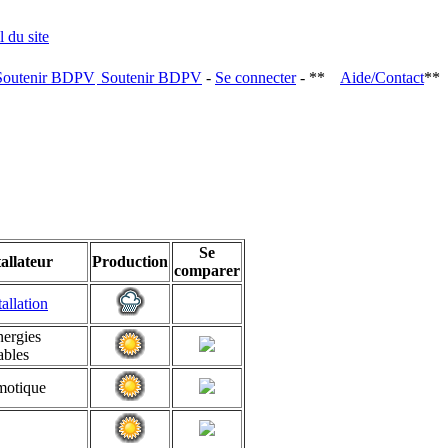
Soutenir BDPV
-
Se connecter
- **
Aide/Contact
**
Se
tallateur
Production
comparer
allation
ergies
ables
otique