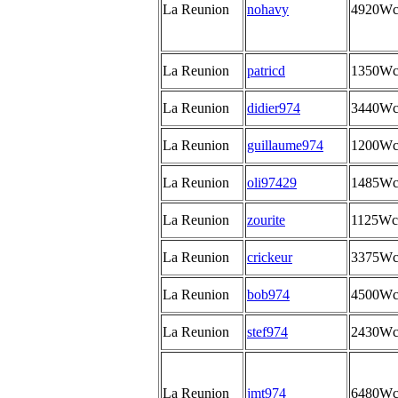
La Reunion
nohavy
4920W
La Reunion
patricd
1350W
La Reunion
didier974
3440W
La Reunion
guillaume974
1200W
La Reunion
oli97429
1485W
La Reunion
zourite
1125Wc
La Reunion
crickeur
3375W
La Reunion
bob974
4500W
La Reunion
stef974
2430W
La Reunion
jmt974
6480W