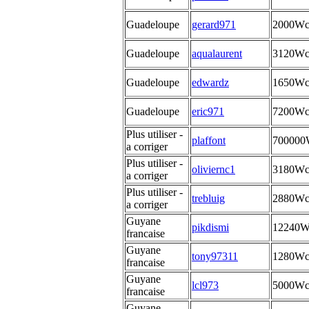
Guadeloupe
gerard971
2000W
Guadeloupe
aqualaurent
3120W
Guadeloupe
edwardz
1650W
Guadeloupe
eric971
7200W
Plus utiliser -
plaffont
700000
a corriger
Plus utiliser -
oliviernc1
3180W
a corriger
Plus utiliser -
trebluig
2880W
a corriger
Guyane
pikdismi
12240
francaise
Guyane
tony97311
1280W
francaise
Guyane
lcl973
5000W
francaise
Guyane