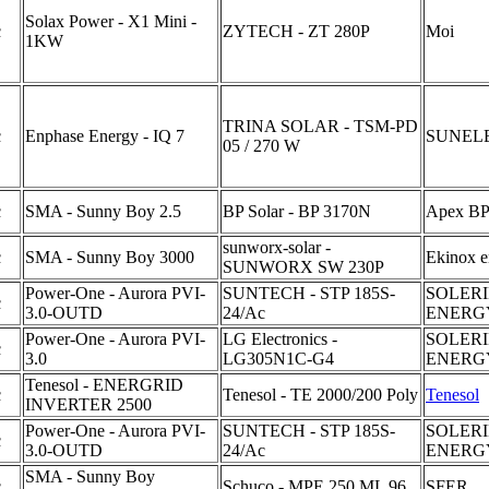
Solax Power - X1 Mini -
c
ZYTECH - ZT 280P
Moi
1KW
TRINA SOLAR - TSM-PD
c
Enphase Energy - IQ 7
SUNEL
05 / 270 W
c
SMA - Sunny Boy 2.5
BP Solar - BP 3170N
Apex B
sunworx-solar -
c
SMA - Sunny Boy 3000
Ekinox e
SUNWORX SW 230P
Power-One - Aurora PVI-
SUNTECH - STP 185S-
SOLER
c
3.0-OUTD
24/Ac
ENERG
Power-One - Aurora PVI-
LG Electronics -
SOLER
c
3.0
LG305N1C-G4
ENERG
Tenesol - ENERGRID
c
Tenesol - TE 2000/200 Poly
Tenesol
INVERTER 2500
Power-One - Aurora PVI-
SUNTECH - STP 185S-
SOLER
c
3.0-OUTD
24/Ac
ENERG
SMA - Sunny Boy
c
Schuco - MPE 250 ML 96
SFER