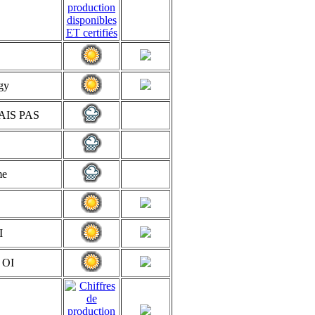
rgy
AIS PAS
me
I
 OI