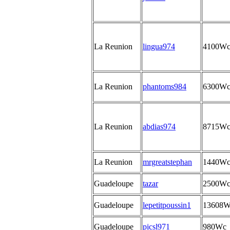
La Reunion
lingua974
4100W
La Reunion
phantoms984
6300W
La Reunion
abdias974
8715W
La Reunion
mrgreatstephan
1440W
Guadeloupe
tazar
2500W
Guadeloupe
lepetitpoussin1
13608
Guadeloupe
picsl971
980Wc