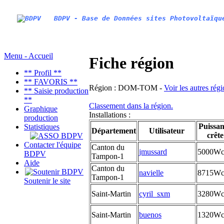
BDPV - Base de Données sites Photovoltaïqu
Menu - Accueil
Fiche région
** Profil **
** FAVORIS **
Région :
DOM-TOM -
Voir les autres rég
** Saisie production
**
Classement dans la région.
Graphique
Installations :
production
Puissa
Statistiques
Département
Utilisateur
crête
Contacter l'équipe
Canton du
jmussard
5000W
BDPV
Tampon-1
Aide
Canton du
navielle
8715W
Tampon-1
Soutenir le site
Saint-Martin
cyril_sxm
3280W
Saint-Martin
buenos
1320W