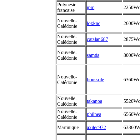
Polynesie
jpm
2250W
francaise
Nouvelle-
loxknc
2600W
Calédonie
Nouvelle-
catalan687
2875W
Calédonie
Nouvelle-
samtia
8000W
Calédonie
Nouvelle-
boussole
6360W
Calédonie
Nouvelle-
takanoa
5520W
Calédonie
Nouvelle-
philnea
6560W
Calédonie
Martinique
axilec972
63360