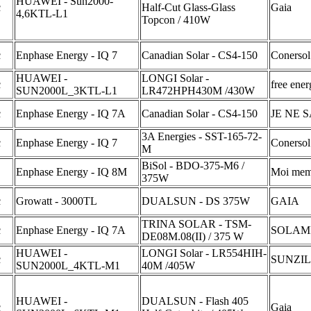
HUAWEI - Sun2000-
c
Half-Cut Glass-Glass
Gaia
4,6KTL-L1
Topcon / 410W
c
Enphase Energy - IQ 7
Canadian Solar - CS4-150
Conersol
HUAWEI -
LONGI Solar -
c
free ene
SUN2000L_3KTL-L1
LR472HPH430M /430W
c
Enphase Energy - IQ 7A
Canadian Solar - CS4-150
JE NE S
3A Energies - SST-165-72-
c
Enphase Energy - IQ 7
Conersol
M
BiSol - BDO-375-M6 /
Enphase Energy - IQ 8M
Moi me
375W
c
Growatt - 3000TL
DUALSUN - DS 375W
GAIA
TRINA SOLAR - TSM-
c
Enphase Energy - IQ 7A
SOLAM
DE08M.08(II) / 375 W
HUAWEI -
LONGI Solar - LR554HIH-
c
SUNZIL
SUN2000L_4KTL-M1
40M /405W
HUAWEI -
DUALSUN - Flash 405
c
Gaia