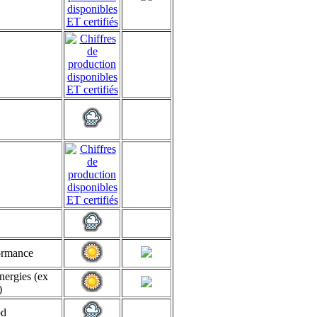
ormance
ergies (ex
)
od