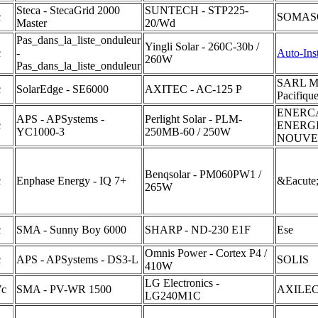
Steca - StecaGrid 2000
SUNTECH - STP225-
c
SOMAS
Master
20/Wd
Pas_dans_la_liste_onduleur
Yingli Solar - 260C-30b /
c
-
Auto-Inst
260W
Pas_dans_la_liste_onduleur
SARL Mu
c
SolarEdge - SE6000
AXITEC - AC-125 P
Pacifiqu
ENERC
APS - APSystems -
Perlight Solar - PLM-
c
ENERG
YC1000-3
250MB-60 / 250W
NOUVE
Benqsolar - PM060PW1 /
c
Enphase Energy - IQ 7+
&Eacute;
265W
c
SMA - Sunny Boy 6000
SHARP - ND-230 E1F
Ese
Omnis Power - Cortex P4 /
c
APS - APSystems - DS3-L
SOLIS
410W
LG Electronics -
Wc
SMA - PV-WR 1500
AXILEC
LG240M1C