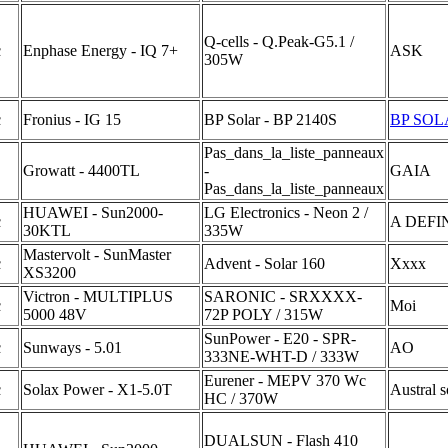
Q-cells - Q.Peak-G5.1 /
c
Enphase Energy - IQ 7+
ASK
305W
c
Fronius - IG 15
BP Solar - BP 2140S
BP SOL
Pas_dans_la_liste_panneaux
Growatt - 4400TL
-
GAIA
Pas_dans_la_liste_panneaux
HUAWEI - Sun2000-
LG Electronics - Neon 2 /
c
A DEFI
30KTL
335W
Mastervolt - SunMaster
c
Advent - Solar 160
Xxxx
XS3200
Victron - MULTIPLUS
SARONIC - SRXXXX-
c
Moi
5000 48V
72P POLY / 315W
SunPower - E20 - SPR-
c
Sunways - 5.01
AO
333NE-WHT-D / 333W
Eurener - MEPV 370 Wc
c
Solax Power - X1-5.0T
Austral s
HC / 370W
DUALSUN - Flash 410