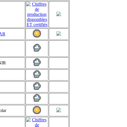
AR
NIR
olar