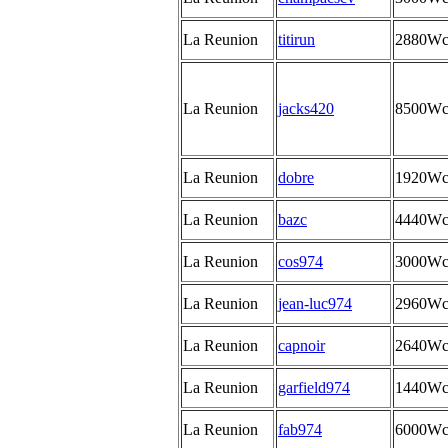
La Reunion
titirun
2880W
La Reunion
jacks420
8500W
La Reunion
dobre
1920W
La Reunion
bazc
4440W
La Reunion
cos974
3000W
La Reunion
jean-luc974
2960W
La Reunion
capnoir
2640W
La Reunion
garfield974
1440W
La Reunion
fab974
6000W