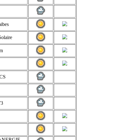
ibes
Solaire
um
CS
73
ANERGIE