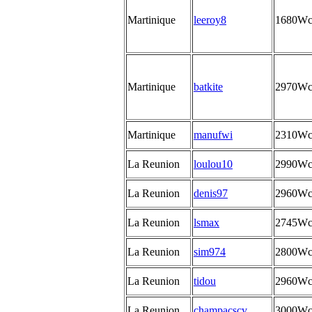
Martinique
leeroy8
1680W
Martinique
batkite
2970W
Martinique
manufwi
2310W
La Reunion
loulou10
2990W
La Reunion
denis97
2960W
La Reunion
lsmax
2745W
La Reunion
sim974
2800W
La Reunion
tidou
2960W
La Reunion
champacscv
3000W