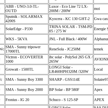
ABB - UNO-3.0-TL-
Luxor - Eco Line 72 LX-
c
moi
OUTD
200M / 200W
Sputnik - SOLARMAX
c
Kyocera - KC 130 GHT-2
Gwa cara
4200S
TRINA SOLAR - TSM-PD
c
SolarEdge - P330
Energie 
05 / 275 W
c
WKS - 5KVA
JNL - Full Black / 400W
Alphan
SMA - Sunny tripower
Wc
ReneSola - JC250M
temek
17000TL
Victron - ECOVERTER
ibc solar - PolySol 265 GX /
c
AVIONI
1000
265W
LONGI Solar -
c
Growatt - 1500TL
Local
LR460HPH320M /320W
Wc
SMA - Sunny Boy 3300
SHARP - GSS114E
Solaire9
c
SMA - Sunny Boy 2000
BP Solar - BP 580F
Apex
c
Fronius - IG 20
Schuco - S 125-SP
APEX
LONGI Solar -
SAS DI