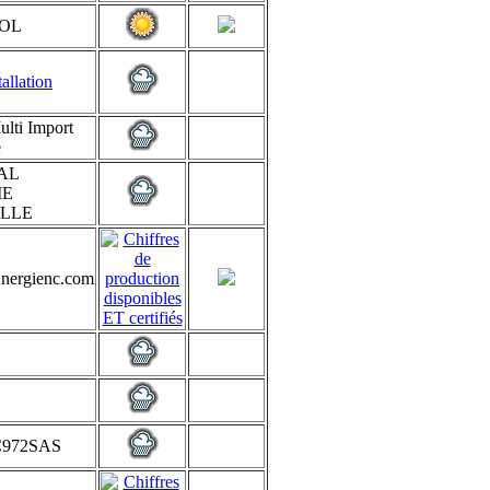
OL
allation
lti Import
e
AL
IE
LLE
nergienc.com
972SAS