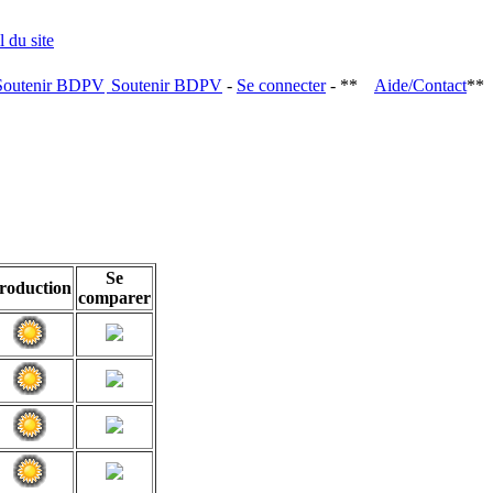
Soutenir BDPV
-
Se connecter
- **
Aide/Contact
**
Se
roduction
comparer