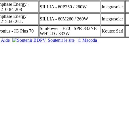
nphase Energy -
SILLIA - 60P250 / 260W
Integrasolar
210-84-208
nphase Energy -
SILLIA - 60M260 / 260W
Integrasolar
215-60-2LL
SunPower - E20 - SPR-333NE-
ronius - IG Plus 70
Koutec Sarl
WHT-D / 333W
|
Aide
|
Soutenir le site
|
© Macoda