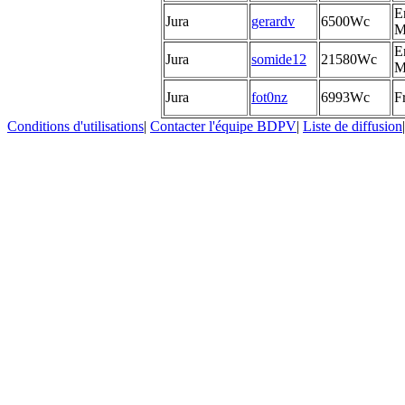
E
Jura
gerardv
6500Wc
M
E
Jura
somide12
21580Wc
M
Jura
fot0nz
6993Wc
F
Conditions d'utilisations
|
Contacter l'équipe BDPV
|
Liste de diffusion