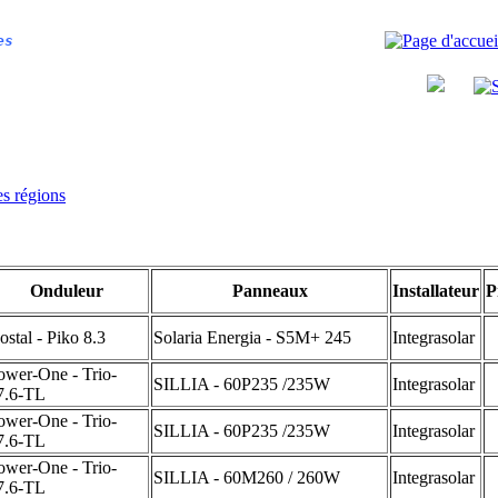
es
es régions
Onduleur
Panneaux
Installateur
P
ostal - Piko 8.3
Solaria Energia - S5M+ 245
Integrasolar
ower-One - Trio-
SILLIA - 60P235 /235W
Integrasolar
7.6-TL
ower-One - Trio-
SILLIA - 60P235 /235W
Integrasolar
7.6-TL
ower-One - Trio-
SILLIA - 60M260 / 260W
Integrasolar
7.6-TL