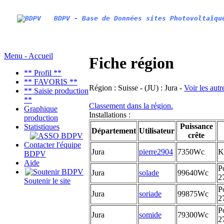
BDPV - Base de Données sites Photovoltaïqu
Menu - Accueil
Fiche région
** Profil **
** FAVORIS **
Région :
Suisse - (JU) : Jura -
Voir les autr
** Saisie production
**
Classement dans la région.
Graphique
Installations :
production
Puissance
Statistiques
Département
Utilisateur
crête
Contacter l'équipe
Jura
pierre2904
7350Wc
K
BDPV
Aide
P
Jura
solade
99640Wc
2
Soutenir le site
P
Jura
soriade
99875Wc
2
P
Jura
somide
79300Wc
2