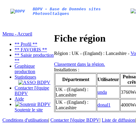
BDPV - Base de Données sites
Photovoltaïques
Menu - Accueil
Fiche région
** Profil **
** FAVORIS **
Région :
UK - (England) : Lancashire -
Vo
** Saisie production
**
Classement dans la région.
Graphique
Installations :
production
Puissa
Statistiques
Département
Utilisateur
crêt
Contacter l'équipe
UK - (England) :
unda
3760W
BDPV
Lancashire
Aide
UK - (England) :
donal1
4000W
Lancashire
Soutenir le site
Conditions d'utilisations
|
Contacter l'équipe BDPV
|
Liste de diffusion