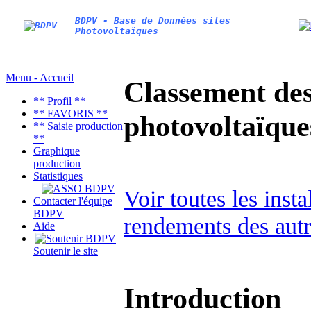
BDPV - Base de Données sites
Photovoltaïques
Menu - Accueil
Classement des 
** Profil **
** FAVORIS **
photovoltaïqu
** Saisie production
**
Graphique
production
Statistiques
Voir toutes les inst
Contacter l'équipe
BDPV
rendements des autr
Aide
Soutenir le site
Introduction