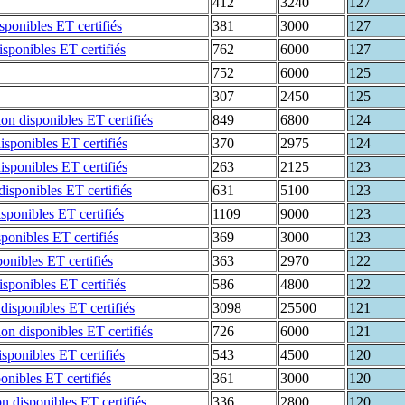
412
3240
127
381
3000
127
762
6000
127
752
6000
125
307
2450
125
849
6800
124
370
2975
124
263
2125
123
631
5100
123
1109
9000
123
369
3000
123
363
2970
122
586
4800
122
3098
25500
121
726
6000
121
543
4500
120
361
3000
120
336
2800
120