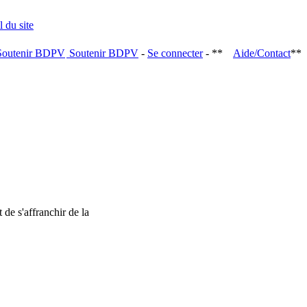
Soutenir BDPV
-
Se connecter
- **
Aide/Contact
**
 de s'affranchir de la