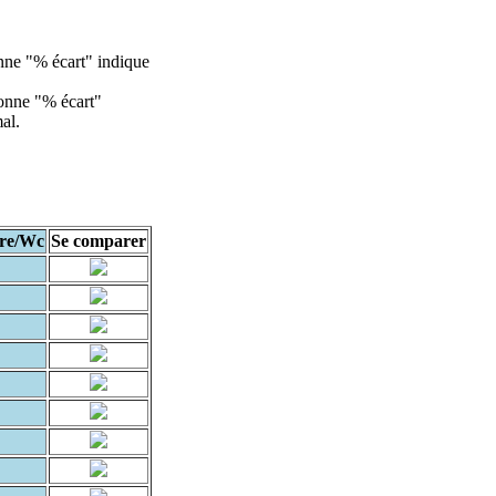
lonne "% écart" indique
olonne "% écart"
al.
re/Wc
Se comparer