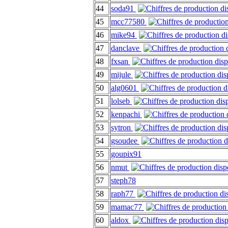
44
soda91
45
mcc77580
46
mike94
47
danclave
48
fxsan
49
mijule
50
alg0601
51
lolseb
52
kenpachi
53
sytron
54
gsoudee
55
goupix91
56
nmut
57
steph78
58
raph77
59
mamac77
60
aldox