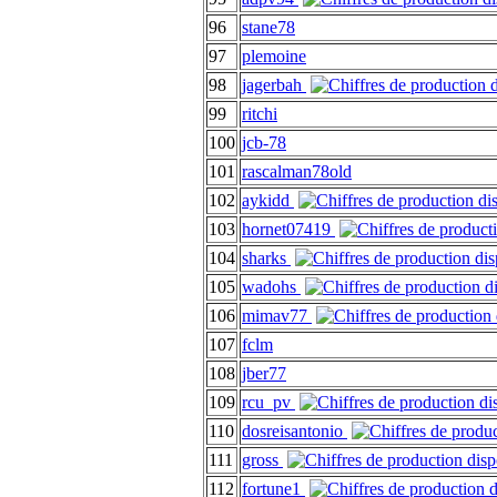
96
stane78
97
plemoine
98
jagerbah
99
ritchi
100
jcb-78
101
rascalman78old
102
aykidd
103
hornet07419
104
sharks
105
wadohs
106
mimav77
107
fclm
108
jber77
109
rcu_pv
110
dosreisantonio
111
gross
112
fortune1