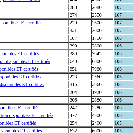
288
2680
107
274
2550
107
279
2600
107
321
3000
107
187
1750
106
299
2800
106
389
3645
106
640
6000
106
851
7980
106
273
2560
106
315
2960
106
204
1920
106
306
2880
106
242
2280
106
477
4500
106
254
2400
105
632
6000
105