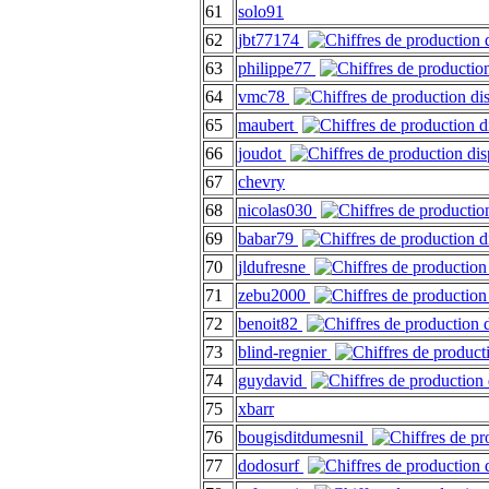
61
solo91
62
jbt77174
63
philippe77
64
vmc78
65
maubert
66
joudot
67
chevry
68
nicolas030
69
babar79
70
jldufresne
71
zebu2000
72
benoit82
73
blind-regnier
74
guydavid
75
xbarr
76
bougisditdumesnil
77
dodosurf