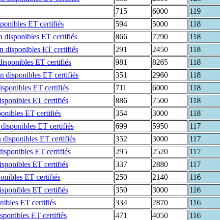
715
6000
119
594
5000
118
866
7290
118
291
2450
118
981
8265
118
351
2960
118
711
6000
118
886
7500
118
354
3000
118
699
5950
117
352
3000
117
295
2520
117
337
2880
117
250
2140
116
350
3000
116
334
2870
116
471
4050
116