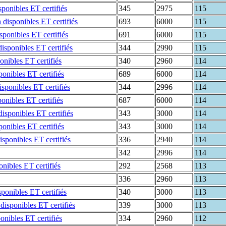
345
2975
115
693
6000
115
691
6000
115
344
2990
115
340
2960
114
689
6000
114
344
2996
114
687
6000
114
343
3000
114
343
3000
114
336
2940
114
342
2996
114
292
2568
113
336
2960
113
340
3000
113
339
3000
113
334
2960
112