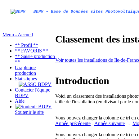
BDPV - Base de Données sites Photovoltaïqu
Menu - Accueil
Classement des inst
** Profil **
** FAVORIS **
** Saisie production
Voir toutes les installations de Ile-de-Fran
**
Graphique
production
Introduction
Statistiques
Contacter l'équipe
BDPV
Voici un classement des installations photo
Aide
taille de l'installation (en divisant par le 
Soutenir le site
Vous pouvez changer la colonne de tri en cliq
Année précédente
-
Année suivante
-
Moi
Vous pouvez changer la colonne de tri en cliq