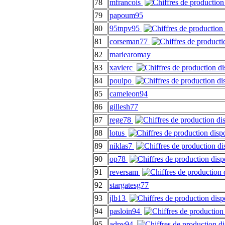
78
mfrancois
79
papoum95
80
95tnpv95
81
corseman77
82
mariearomay
83
xavierc
84
poulpo
85
cameleon94
86
gillesh77
87
rege78
88
lotus
89
niklas7
90
op78
91
reversam
92
stargatesg77
93
jlb13
94
pasloin94
95
adpv94