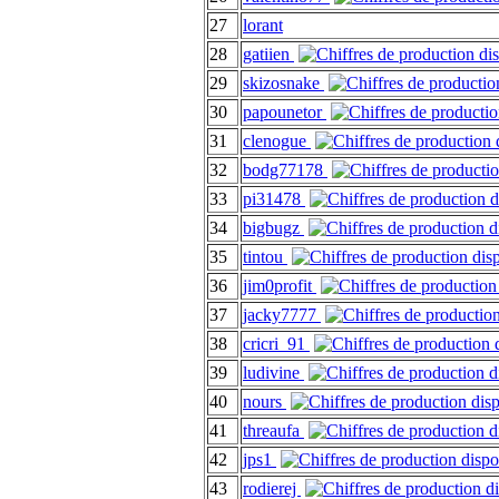
27
lorant
28
gatiien
29
skizosnake
30
papounetor
31
clenogue
32
bodg77178
33
pi31478
34
bigbugz
35
tintou
36
jim0profit
37
jacky7777
38
cricri_91
39
ludivine
40
nours
41
threaufa
42
jps1
43
rodierej