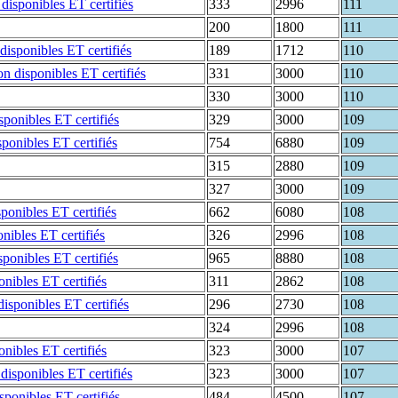
333
2996
111
200
1800
111
189
1712
110
331
3000
110
330
3000
110
329
3000
109
754
6880
109
315
2880
109
327
3000
109
662
6080
108
326
2996
108
965
8880
108
311
2862
108
296
2730
108
324
2996
108
323
3000
107
323
3000
107
484
4500
107