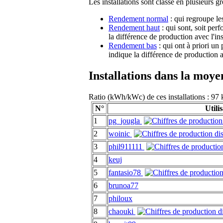
Les installations sont classé en plusieurs g
Rendement normal
: qui regroupe le
Rendement haut
: qui sont, soit per
la différence de production avec l'in
Rendement bas
: qui ont à priori un
indique la différence de production a
Installations dans la moy
Ratio (kWh/kWc) de ces installations : 
N°
Utili
1
pg_jougla
2
woinic
3
phil911111
4
keuj
5
fantasio78
6
brunoa77
7
philoux
8
chaouki