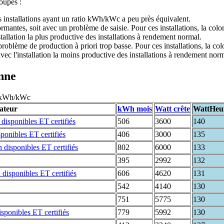
roupes :
s installations ayant un ratio kWh/kWc a peu près équivalent.
formantes, soit avec un problème de saisie. Pour ces installations, la co
stallation la plus productive des installations à rendement normal.
 problème de production à priori trop basse. Pour ces installations, la c
vec l'installation la moins productive des installations à rendement norm
enne
97 kWh/kWc
sateur
kWh mois
Watt crête
WattHeu
506
3600
140
406
3000
135
802
6000
133
395
2992
132
606
4620
131
542
4140
130
751
5775
130
779
5992
130