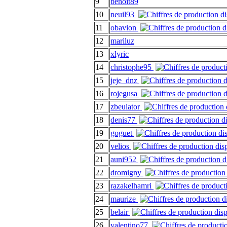
9
benoit89
10
neuil93
11
obavion
12
mariluz
13
xlyric
14
christophe95
15
jeje_dnz
16
rojegusa
17
zbeulator
18
denis77
19
goguet
20
velios
21
auni952
22
dromigny
23
razakelhamri
24
maurize
25
belair
26
valentino77