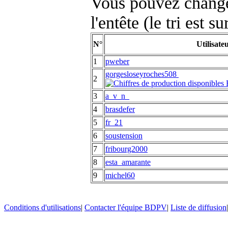
Vous pouvez changer
l'entête (le tri est s
N°
Utilisate
1
pweber
gorgesloseyroches508
2
3
a_v_n_
4
brasdefer
5
fr_21
6
soustension
7
fribourg2000
8
esta_amarante
9
michel60
Conditions d'utilisations
|
Contacter l'équipe BDPV
|
Liste de diffusion