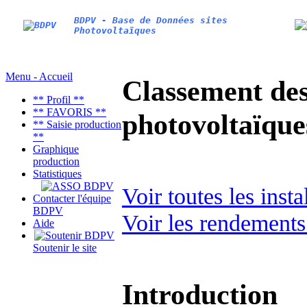
BDPV - Base de Données sites
Photovoltaïques
Menu - Accueil
Classement des 
** Profil **
** FAVORIS **
photovoltaïqu
** Saisie production
**
Graphique
production
Statistiques
Voir toutes les inst
Contacter l'équipe
BDPV
Voir les rendements
Aide
Soutenir le site
Introduction