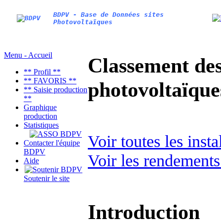
BDPV - Base de Données sites
Photovoltaïques
Menu - Accueil
Classement des 
** Profil **
** FAVORIS **
photovoltaïqu
** Saisie production
**
Graphique
production
Statistiques
Voir toutes les inst
Contacter l'équipe
BDPV
Voir les rendements
Aide
Soutenir le site
Introduction