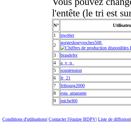
Vous pouvez changer
l'entête (le tri est s
N°
Utilisate
1
pweber
gorgesloseyroches508
2
3
brasdefer
4
a_v_n_
5
soustension
6
fr_21
7
fribourg2000
8
esta_amarante
9
michel60
Conditions d'utilisations
|
Contacter l'équipe BDPV
|
Liste de diffusion