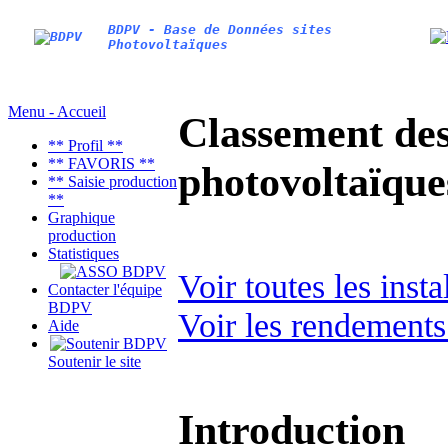
BDPV - Base de Données sites
Photovoltaïques
Menu - Accueil
Classement des 
** Profil **
** FAVORIS **
photovoltaïqu
** Saisie production
**
Graphique
production
Statistiques
Voir toutes les inst
Contacter l'équipe
BDPV
Voir les rendements
Aide
Soutenir le site
Introduction