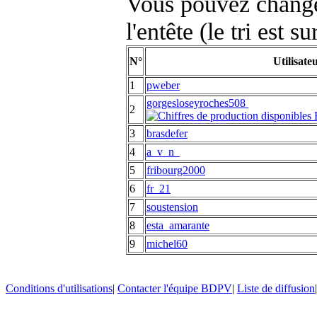
Vous pouvez changer
l'entête (le tri est s
N°
Utilisate
1
pweber
gorgesloseyroches508
2
3
brasdefer
4
a_v_n_
5
fribourg2000
6
fr_21
7
soustension
8
esta_amarante
9
michel60
Conditions d'utilisations
|
Contacter l'équipe BDPV
|
Liste de diffusion