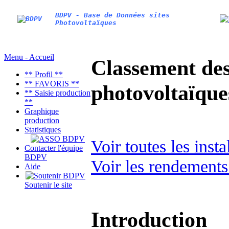
BDPV - Base de Données sites
Photovoltaïques
Menu - Accueil
Classement des 
** Profil **
** FAVORIS **
photovoltaïqu
** Saisie production
**
Graphique
production
Statistiques
Voir toutes les ins
Contacter l'équipe
BDPV
Voir les rendements
Aide
Soutenir le site
Introduction