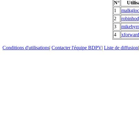
N°
Utilis
1
malkglo
2
robinho
3
mikebyr
4
xforwar
Conditions d'utilisations
|
Contacter l'équipe BDPV
|
Liste de diffusion