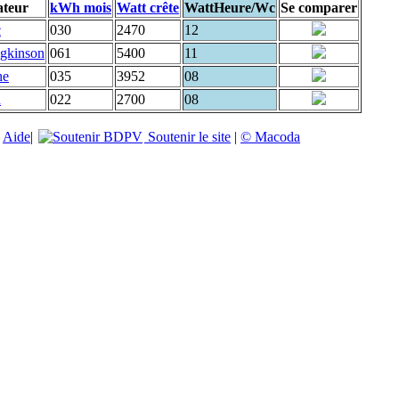
ateur
kWh mois
Watt crête
WattHeure/Wc
Se comparer
c
030
2470
12
dgkinson
061
5400
11
ne
035
3952
08
d
022
2700
08
|
Aide
|
Soutenir le site
|
© Macoda