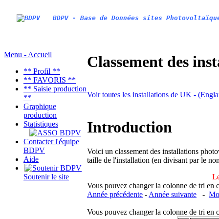
BDPV - Base de Données sites Photovoltaïqu
Menu - Accueil
Classement des inst
** Profil **
** FAVORIS **
** Saisie production
Voir toutes les installations de UK - (Engl
**
Graphique
production
Introduction
Statistiques
Contacter l'équipe
BDPV
Voici un classement des installations photo
Aide
taille de l'installation (en divisant par le 
Le
Soutenir le site
Vous pouvez changer la colonne de tri en cliq
Année précédente
-
Année suivante
-
Moi
Vous pouvez changer la colonne de tri en cliq