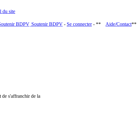
Soutenir BDPV
-
Se connecter
- **
Aide/Contact
**
 de s'affranchir de la