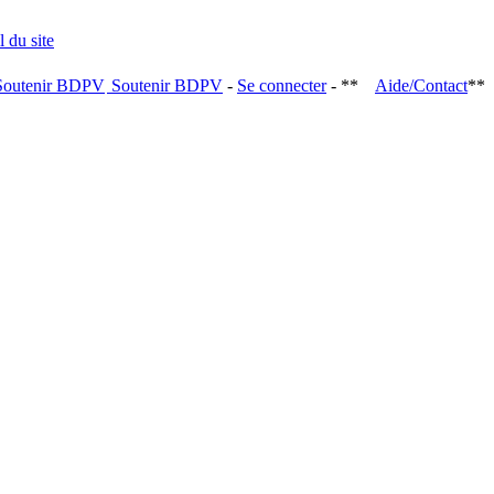
Soutenir BDPV
-
Se connecter
- **
Aide/Contact
**