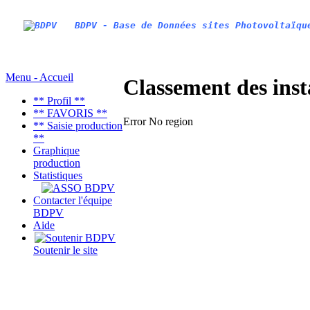
BDPV - Base de Données sites Photovoltaïqu
Menu - Accueil
Classement des inst
** Profil **
** FAVORIS **
Error No region
** Saisie production
**
Graphique
production
Statistiques
Contacter l'équipe
BDPV
Aide
Soutenir le site