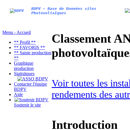
BDPV - Base de Données sites
Photovoltaïques
Menu - Accueil
Classement AN
** Profil **
** FAVORIS **
photovoltaïq
** Saisie production
**
Graphique
production
Statistiques
Voir toutes les inst
Contacter l'équipe
BDPV
rendements des autr
Aide
Soutenir le site
Introduction