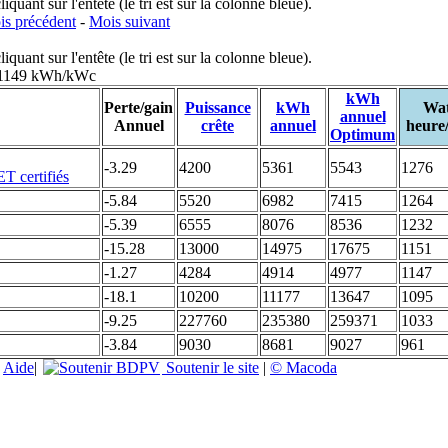
uant sur l'entête (le tri est sur la colonne bleue).
s précédent
-
Mois suivant
uant sur l'entête (le tri est sur la colonne bleue).
: 1149 kWh/kWc
kWh
Perte/gain
Puissance
kWh
Wat
annuel
Annuel
crête
annuel
heure
Optimum
-3.29
4200
5361
5543
1276
-5.84
5520
6982
7415
1264
-5.39
6555
8076
8536
1232
-15.28
13000
14975
17675
1151
-1.27
4284
4914
4977
1147
-18.1
10200
11177
13647
1095
-9.25
227760
235380
259371
1033
-3.84
9030
8681
9027
961
|
Aide
|
Soutenir le site
|
© Macoda