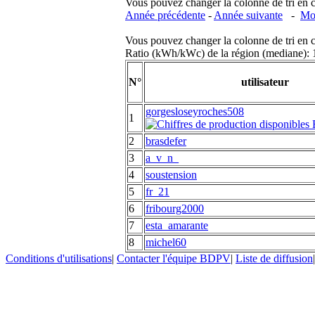
Vous pouvez changer la colonne de tri en cliq
Année précédente
-
Année suivante
-
Moi
Vous pouvez changer la colonne de tri en cliq
Ratio (kWh/kWc) de la région (mediane)
N°
utilisateur
gorgesloseyroches508
1
2
brasdefer
3
a_v_n_
4
soustension
5
fr_21
6
fribourg2000
7
esta_amarante
8
michel60
Conditions d'utilisations
|
Contacter l'équipe BDPV
|
Liste de diffusion