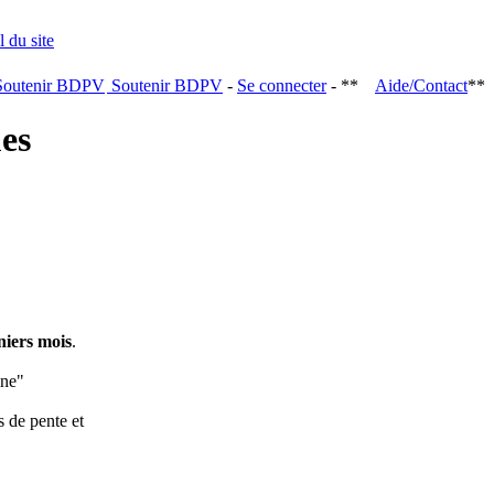
Soutenir BDPV
-
Se connecter
- **
Aide/Contact
**
ques
niers mois
.
ine"
s de pente et