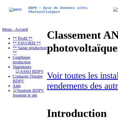
BDPV - Base de Données sites
Photovoltaïques
Menu - Accueil
Classement AN
** Profil **
** FAVORIS **
photovoltaïq
** Saisie production
**
Graphique
production
Statistiques
Voir toutes les inst
Contacter l'équipe
BDPV
rendements des autr
Aide
Soutenir le site
Introduction