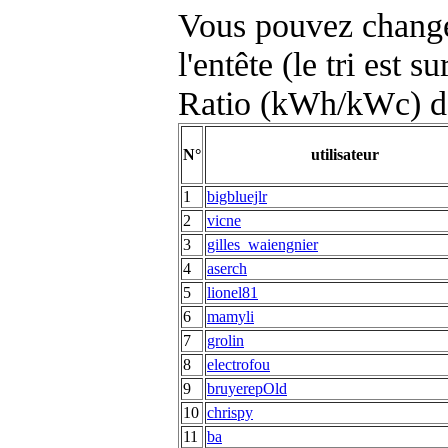
Vous pouvez changer
l'entête (le tri est s
Ratio (kWh/kWc) d
N°
utilisateur
1
bigbluejlr
2
vicne
3
gilles_waiengnier
4
aserch
5
lionel81
6
mamyli
7
grolin
8
electrofou
9
bruyerepOld
10
chrispy
11
ba