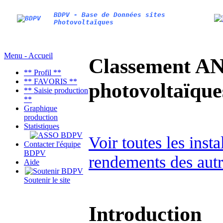
BDPV - Base de Données sites
Photovoltaïques
Menu - Accueil
Classement AN
** Profil **
** FAVORIS **
photovoltaïq
** Saisie production
**
Graphique
production
Statistiques
Voir toutes les inst
Contacter l'équipe
BDPV
rendements des autr
Aide
Soutenir le site
Introduction