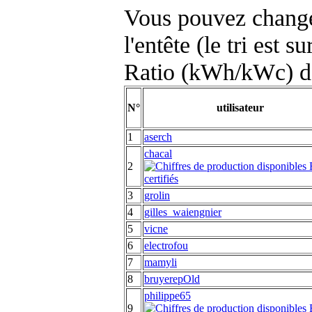
Vous pouvez changer
l'entête (le tri est s
Ratio (kWh/kWc) d
N°
utilisateur
1
aserch
chacal
2
3
grolin
4
gilles_waiengnier
5
vicne
6
electrofou
7
mamyli
8
bruyerepOld
philippe65
9