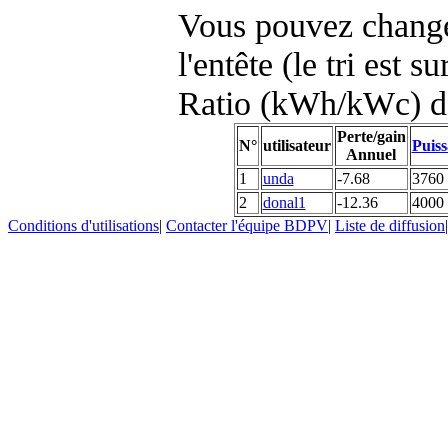
Vous pouvez changer
l'entête (le tri est s
Ratio (kWh/kWc) d
Perte/gain
N°
utilisateur
Puiss
Annuel
1
unda
-7.68
3760
2
donal1
-12.36
4000
Conditions d'utilisations
|
Contacter l'équipe BDPV
|
Liste de diffusion