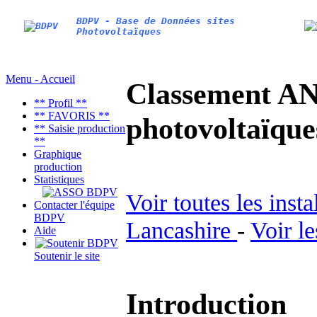
BDPV - Base de Données sites
Photovoltaïques
Menu - Accueil
Classement AN
** Profil **
** FAVORIS **
photovoltaïq
** Saisie production
**
Graphique
production
Statistiques
Voir toutes les inst
Contacter l'équipe
BDPV
Lancashire
-
Voir l
Aide
Soutenir le site
Introduction