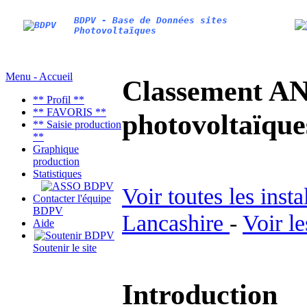
BDPV - Base de Données sites
Photovoltaïques
Menu - Accueil
Classement AN
** Profil **
** FAVORIS **
photovoltaïq
** Saisie production
**
Graphique
production
Statistiques
Voir toutes les inst
Contacter l'équipe
BDPV
Lancashire
-
Voir l
Aide
Soutenir le site
Introduction