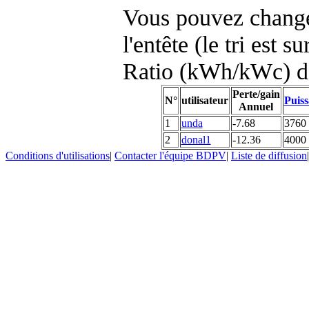
Vous pouvez changer
l'entête (le tri est s
Ratio (kWh/kWc) d
Perte/gain
N°
utilisateur
Puiss
Annuel
1
unda
-7.68
3760
2
donal1
-12.36
4000
Conditions d'utilisations
|
Contacter l'équipe BDPV
|
Liste de diffusion