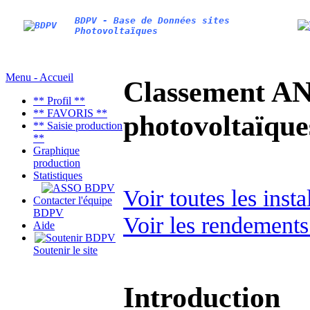
BDPV - Base de Données sites
Photovoltaïques
Menu - Accueil
Classement AN
** Profil **
** FAVORIS **
photovoltaïq
** Saisie production
**
Graphique
production
Statistiques
Voir toutes les ins
Contacter l'équipe
BDPV
Voir les rendements
Aide
Soutenir le site
Introduction