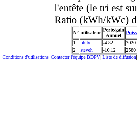
l'entête (le tri est s
Ratio (kWh/kWc) d
Perte/gain
N°
utilisateur
Puiss
Annuel
1
philx
-4.82
3920
2
steveh
-10.12
2580
Conditions d'utilisations
|
Contacter l'équipe BDPV
|
Liste de diffusion