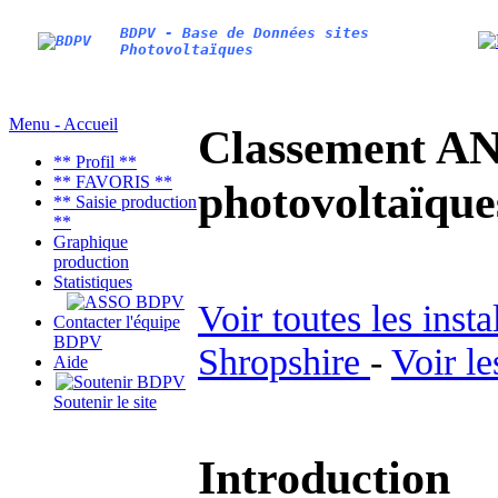
BDPV - Base de Données sites
Photovoltaïques
Menu - Accueil
Classement AN
** Profil **
** FAVORIS **
photovoltaïq
** Saisie production
**
Graphique
production
Statistiques
Voir toutes les inst
Contacter l'équipe
BDPV
Shropshire
-
Voir le
Aide
Soutenir le site
Introduction