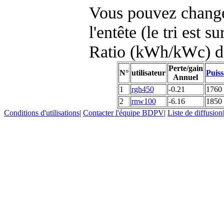
Vous pouvez changer
l'entête (le tri est s
Ratio (kWh/kWc) d
Perte/gain
N°
utilisateur
Puiss
Annuel
1
rgh450
-0.21
1760
2
rnw100
-6.16
1850
Conditions d'utilisations
|
Contacter l'équipe BDPV
|
Liste de diffusion