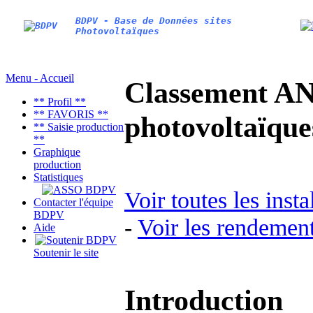
BDPV - Base de Données sites
Photovoltaïques
Menu - Accueil
Classement AN
** Profil **
** FAVORIS **
photovoltaïq
** Saisie production
**
Graphique
production
Statistiques
Voir toutes les inst
Contacter l'équipe
BDPV
-
Voir les rendement
Aide
Soutenir le site
Introduction