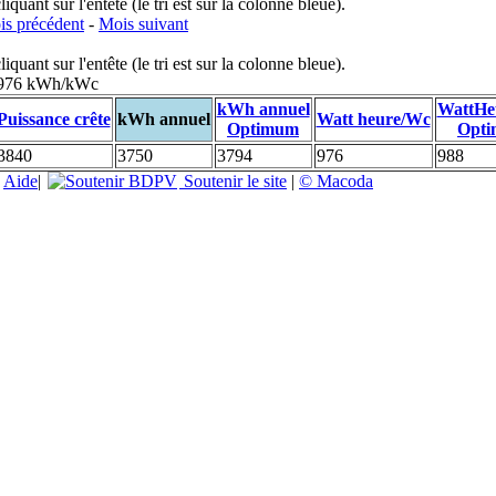
uant sur l'entête (le tri est sur la colonne bleue).
s précédent
-
Mois suivant
uant sur l'entête (le tri est sur la colonne bleue).
: 976 kWh/kWc
kWh annuel
WattHe
Puissance crête
kWh annuel
Watt heure/Wc
Optimum
Opt
3840
3750
3794
976
988
|
Aide
|
Soutenir le site
|
© Macoda