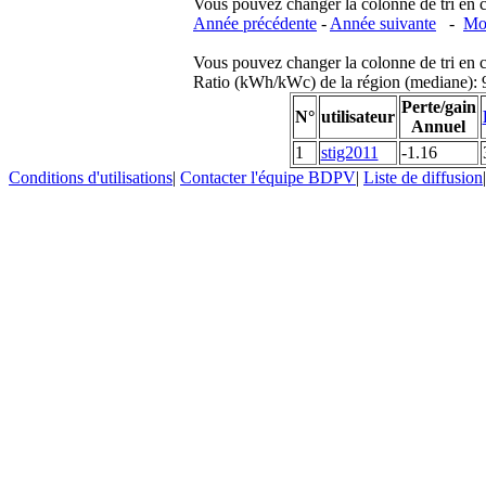
Vous pouvez changer la colonne de tri en cliq
Année précédente
-
Année suivante
-
Moi
Vous pouvez changer la colonne de tri en cliq
Ratio (kWh/kWc) de la région (mediane)
Perte/gain
N°
utilisateur
Annuel
1
stig2011
-1.16
Conditions d'utilisations
|
Contacter l'équipe BDPV
|
Liste de diffusion