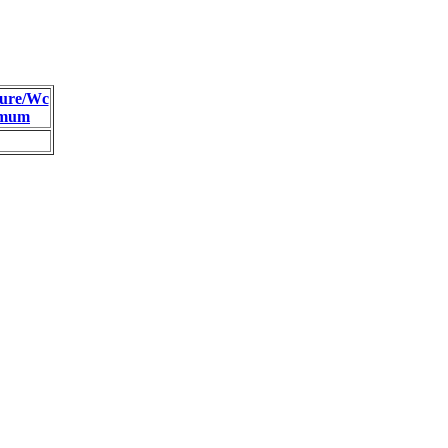
ure/Wc
imum