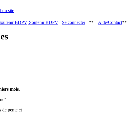
Soutenir BDPV
-
Se connecter
- **
Aide/Contact
**
ques
niers mois
.
ine"
s de pente et