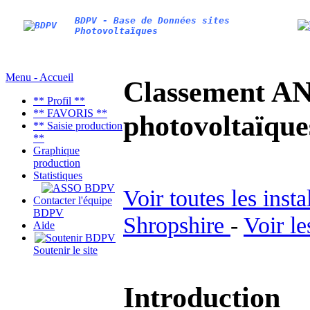
BDPV - Base de Données sites
Photovoltaïques
Menu - Accueil
Classement AN
** Profil **
** FAVORIS **
photovoltaïq
** Saisie production
**
Graphique
production
Statistiques
Voir toutes les inst
Contacter l'équipe
BDPV
Shropshire
-
Voir le
Aide
Soutenir le site
Introduction