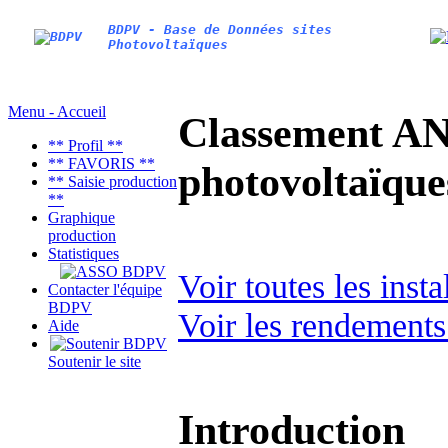
BDPV - Base de Données sites
Photovoltaïques
Menu - Accueil
Classement AN
** Profil **
** FAVORIS **
photovoltaïq
** Saisie production
**
Graphique
production
Statistiques
Voir toutes les inst
Contacter l'équipe
BDPV
Voir les rendements
Aide
Soutenir le site
Introduction