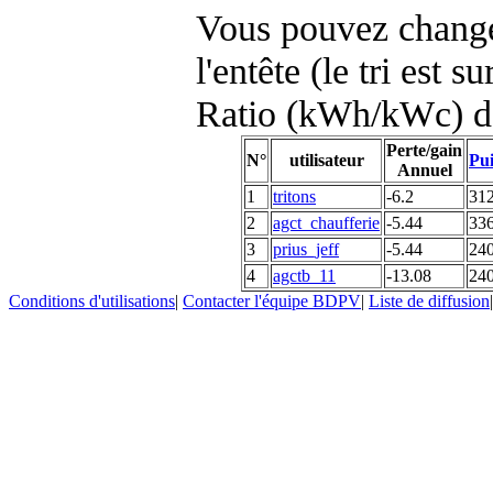
Vous pouvez changer
l'entête (le tri est s
Ratio (kWh/kWc) d
Perte/gain
N°
utilisateur
Pui
Annuel
1
tritons
-6.2
31
2
agct_chaufferie
-5.44
33
3
prius_jeff
-5.44
24
4
agctb_11
-13.08
24
Conditions d'utilisations
|
Contacter l'équipe BDPV
|
Liste de diffusion