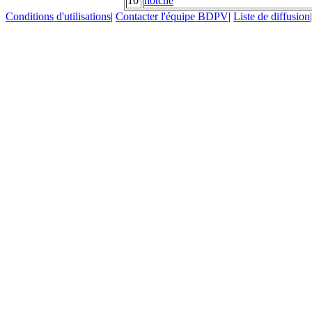
10
notche
Conditions d'utilisations
|
Contacter l'équipe BDPV
|
Liste de diffusion