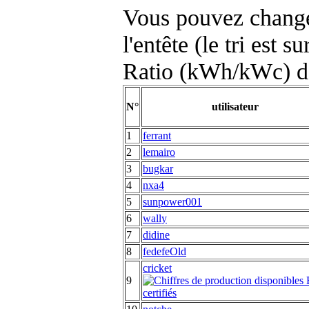
Vous pouvez changer
l'entête (le tri est s
Ratio (kWh/kWc) d
N°
utilisateur
1
ferrant
2
lemairo
3
bugkar
4
nxa4
5
sunpower001
6
wally
7
didine
8
fedefeOld
cricket
9