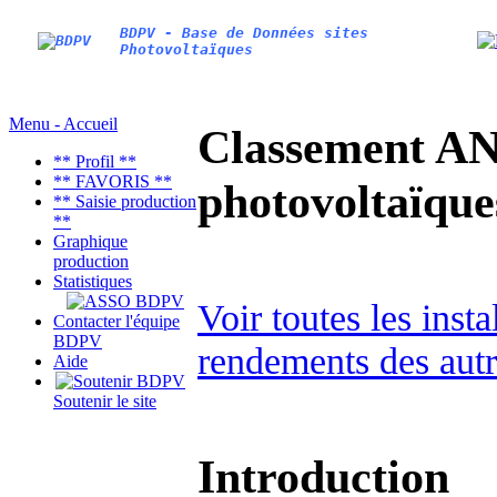
BDPV - Base de Données sites
Photovoltaïques
Menu - Accueil
Classement AN
** Profil **
** FAVORIS **
photovoltaïq
** Saisie production
**
Graphique
production
Statistiques
Voir toutes les ins
Contacter l'équipe
BDPV
rendements des autr
Aide
Soutenir le site
Introduction