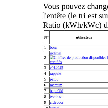
Vous pouvez changer
l'entête (le tri est s
Ratio (kWh/kWc) d
N°
utilisateur
1
bora
riclimal
2
3
e014945
4
rappele
5
pat55
6
marctim
7
bapuOld
8
tverbess
9
ardevoor