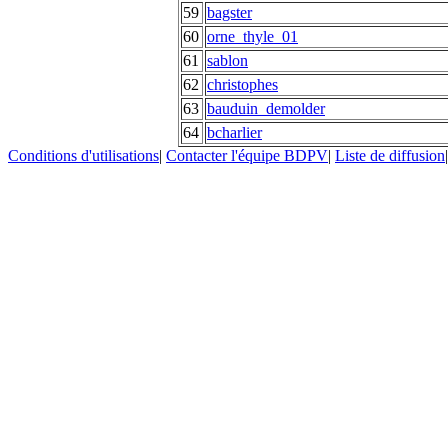
59
bagster
60
orne_thyle_01
61
sablon
62
christophes
63
bauduin_demolder
64
bcharlier
Conditions d'utilisations
|
Contacter l'équipe BDPV
|
Liste de diffusion