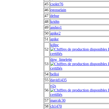
45
csoler76
46
egosselain
47
debur
48
kridtn
49
andgo1
50
apike2
51
apike
killpc
52
dpw_limelette
53
54
belloi
55
david1435
rj2s
56
57
marcdc30
58
ch1470