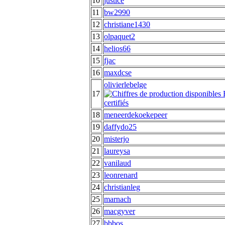
10
justice
11
bw2990
12
christiane1430
13
olpaquet2
14
helios66
15
fjac
16
maxdcse
olivierlebelge
17
18
meneerdekoekepeer
19
daffydo25
20
misterjo
21
laureysa
22
vanilaud
23
leonrenard
24
christianleg
25
marnach
26
macgyver
27
bbbos