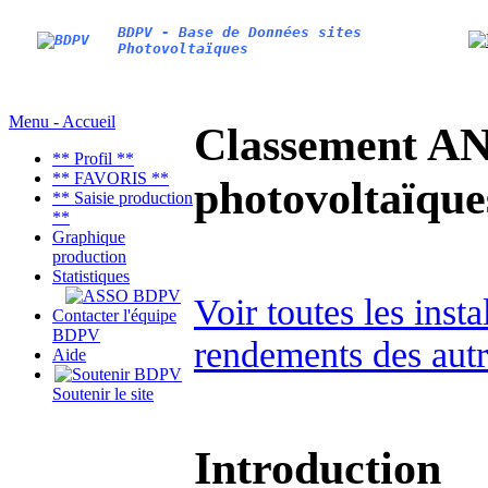
BDPV - Base de Données sites
Photovoltaïques
Menu - Accueil
Classement AN
** Profil **
** FAVORIS **
photovoltaïq
** Saisie production
**
Graphique
production
Statistiques
Voir toutes les inst
Contacter l'équipe
BDPV
rendements des autr
Aide
Soutenir le site
Introduction