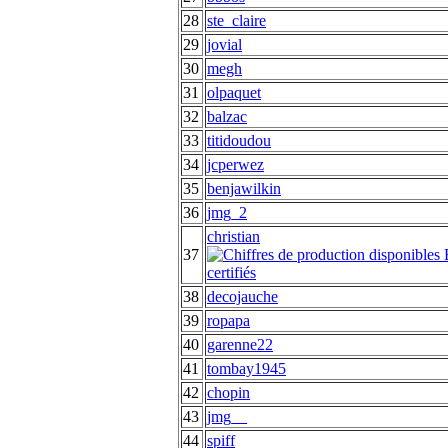
28
ste_claire
29
jovial
30
megh
31
olpaquet
32
balzac
33
titidoudou
34
jcperwez
35
benjawilkin
36
jmg_2
christian
37
38
decojauche
39
ropapa
40
garenne22
41
tombay1945
42
chopin
43
jmg__
44
spiff