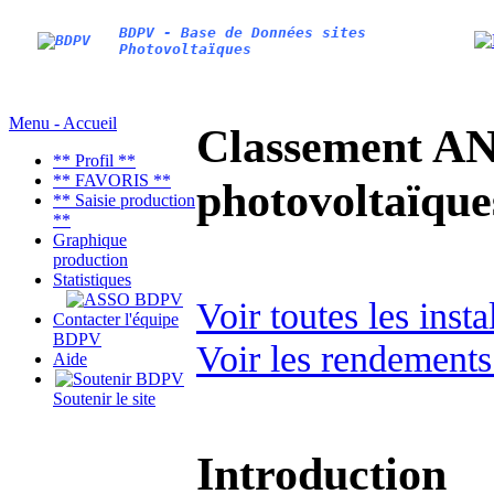
BDPV - Base de Données sites
Photovoltaïques
Menu - Accueil
Classement AN
** Profil **
** FAVORIS **
photovoltaïq
** Saisie production
**
Graphique
production
Statistiques
Voir toutes les ins
Contacter l'équipe
BDPV
Voir les rendements
Aide
Soutenir le site
Introduction