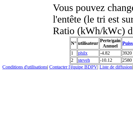
Vous pouvez changer
l'entête (le tri est s
Ratio (kWh/kWc) d
Perte/gain
N°
utilisateur
Puiss
Annuel
1
philx
-4.82
3920
2
steveh
-10.12
2580
Conditions d'utilisations
|
Contacter l'équipe BDPV
|
Liste de diffusion