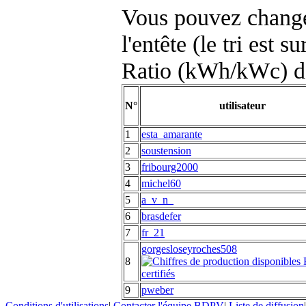
Vous pouvez changer
l'entête (le tri est s
Ratio (kWh/kWc) d
N°
utilisateur
1
esta_amarante
2
soustension
3
fribourg2000
4
michel60
5
a_v_n_
6
brasdefer
7
fr_21
gorgesloseyroches508
8
9
pweber
Conditions d'utilisations
|
Contacter l'équipe BDPV
|
Liste de diffusion