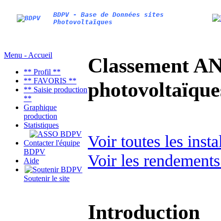
BDPV - Base de Données sites
Photovoltaïques
Menu - Accueil
Classement AN
** Profil **
** FAVORIS **
photovoltaïq
** Saisie production
**
Graphique
production
Statistiques
Voir toutes les inst
Contacter l'équipe
BDPV
Voir les rendements
Aide
Soutenir le site
Introduction