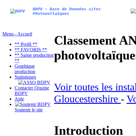
BDPV - Base de Données sites
Photovoltaïques
Menu - Accueil
Classement AN
** Profil **
** FAVORIS **
photovoltaïq
** Saisie production
**
Graphique
production
Statistiques
Voir toutes les inst
Contacter l'équipe
BDPV
Gloucestershire
-
Vo
Aide
Soutenir le site
Introduction