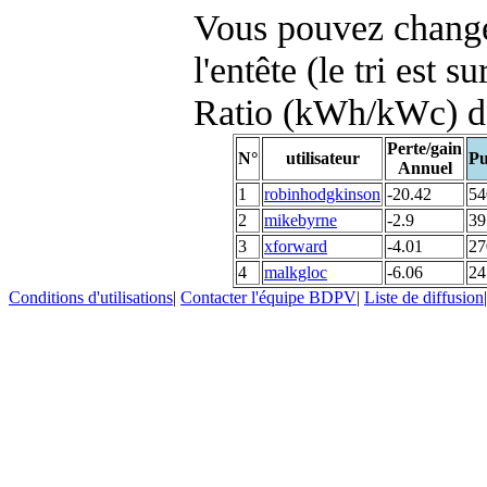
Vous pouvez changer
l'entête (le tri est s
Ratio (kWh/kWc) d
Perte/gain
N°
utilisateur
Pu
Annuel
1
robinhodgkinson
-20.42
54
2
mikebyrne
-2.9
39
3
xforward
-4.01
27
4
malkgloc
-6.06
24
Conditions d'utilisations
|
Contacter l'équipe BDPV
|
Liste de diffusion