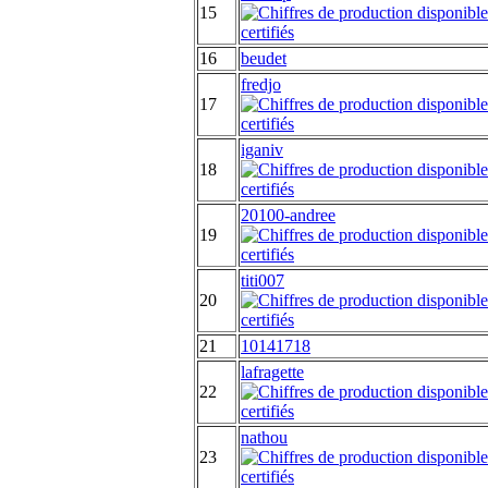
15
16
beudet
fredjo
17
iganiv
18
20100-andree
19
titi007
20
21
10141718
lafragette
22
nathou
23