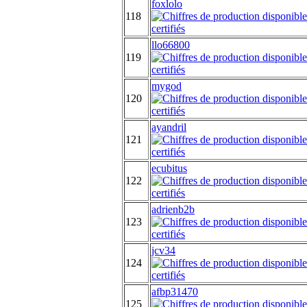
foxlolo
118
llo66800
119
mygod
120
ayandril
121
ecubitus
122
adrienb2b
123
jcv34
124
afbp31470
125