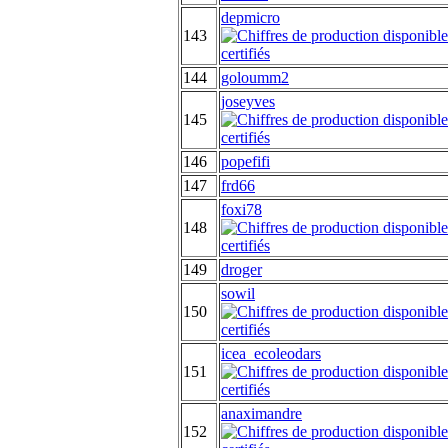
depmicro
143
144
goloumm2
joseyves
145
146
popefifi
147
frd66
foxi78
148
149
droger
sowil
150
icea_ecoleodars
151
anaximandre
152