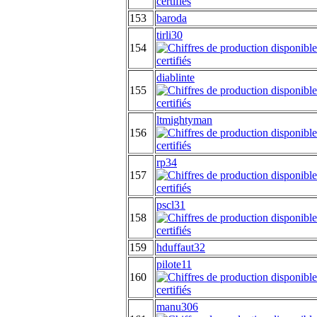
153
baroda
tirli30
154
diablinte
155
ltmightyman
156
rp34
157
pscl31
158
159
hduffaut32
pilote11
160
manu306