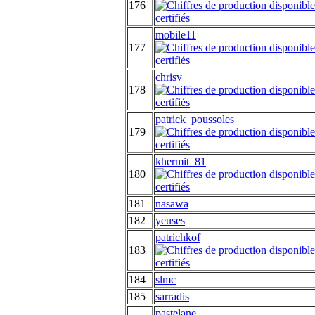
176
mobile11
177
chrisv
178
patrick_poussoles
179
khermit_81
180
181
nasawa
182
yeuses
patrichkof
183
184
slmc
185
sarradis
pastelane