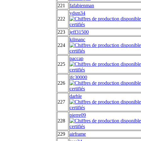
221
fafabienman
ydsm34
222
223
jeff31500
kilmanc
224
paccap
225
jfc30000
226
darhle
227
pierre09
228
229
airframe