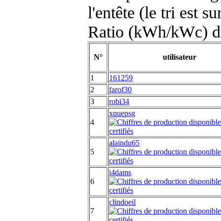
l'entête (le tri est s
Ratio (kWh/kWc) d
N°
utilisateur
1
161259
2
farof30
3
robi34
xquepsg
4
alaindu65
5
i4dams
6
clindoeil
7