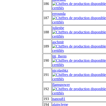
186
errounda
187
julienbe
188
aschmit
189
titi_lherm
190
nicolasbkz
191
flamspower
192
193
nanou81
194
alaincleme