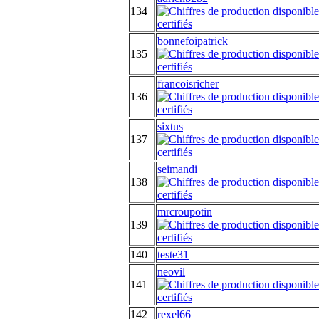
134
bonnefoipatrick
135
francoisricher
136
sixtus
137
seimandi
138
mrcroupotin
139
140
teste31
neovil
141
142
rexel66