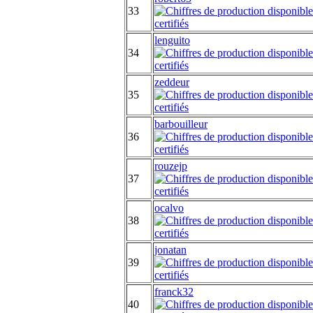
33
lenguito
34
zeddeur
35
barbouilleur
36
rouzejp
37
ocalvo
38
jonatan
39
franck32
40