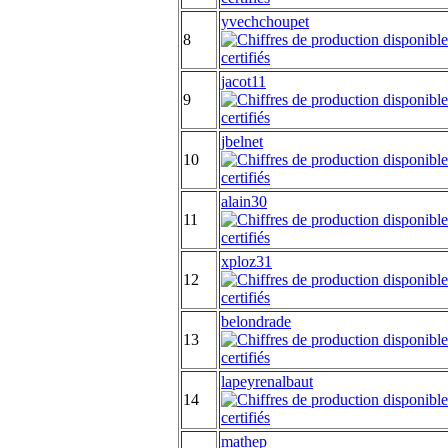
yvechchoupet
8
jacot11
9
jbelnet
10
alain30
11
xploz31
12
belondrade
13
lapeyrenalbaut
14
mathep