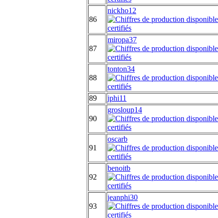
nickho12
86
miropa37
87
tonton34
88
89
jphi11
grosloup14
90
oscarb
91
benoitb
92
jeanphi30
93