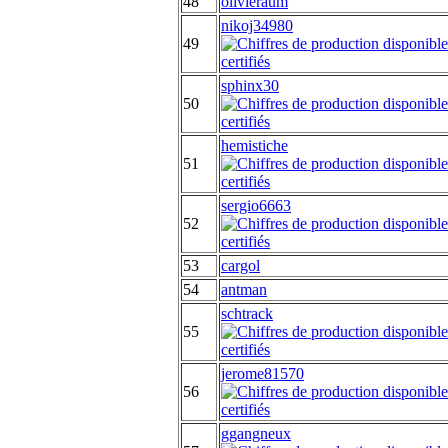
48
olivieraum
nikoj34980
49
sphinx30
50
hemistiche
51
sergio6663
52
53
cargol
54
antman
schtrack
55
jerome81570
56
ggangneux