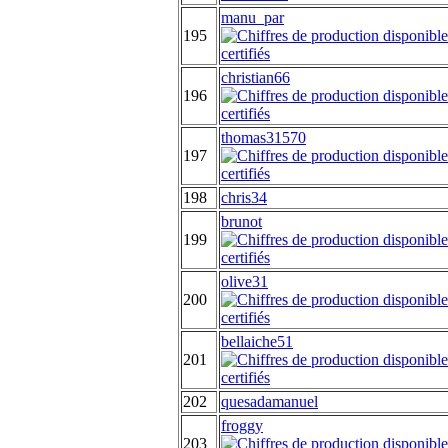
manu_par
195
christian66
196
thomas31570
197
198
chris34
brunot
199
olive31
200
bellaiche51
201
202
quesadamanuel
froggy
203