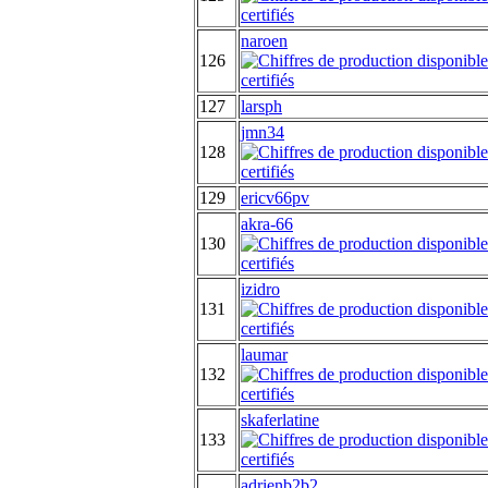
naroen
126
127
larsph
jmn34
128
129
ericv66pv
akra-66
130
izidro
131
laumar
132
skaferlatine
133
adrienb2b2