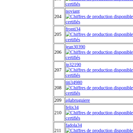
noviant
204
fronti34
205
jean30390
206
jp32190
207
titi34980
208
209
ajlabruguiere
felix34
210
fadola34
211