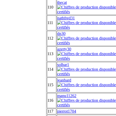
thecat
110
nathfred31
111
dn30
112
azerty30
113
solbar1
114
jeanbard
115
manu11262
116
117
pierrot1704