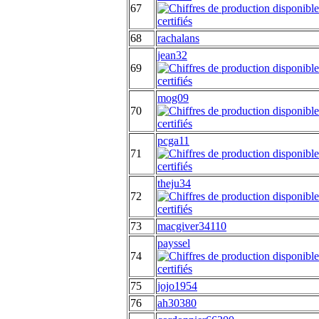
67
68
rachalans
jean32
69
mog09
70
pcga11
71
theju34
72
73
macgiver34110
payssel
74
75
jojo1954
76
ah30380