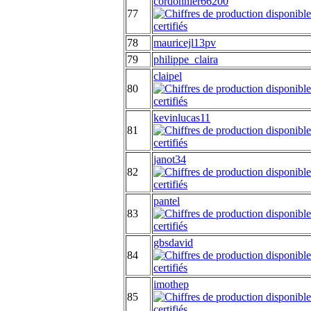
cordonnier66200
77
78
mauricejl13pv
79
philippe_claira
claipel
80
kevinlucas11
81
janot34
82
pantel
83
gbsdavid
84
imothep
85