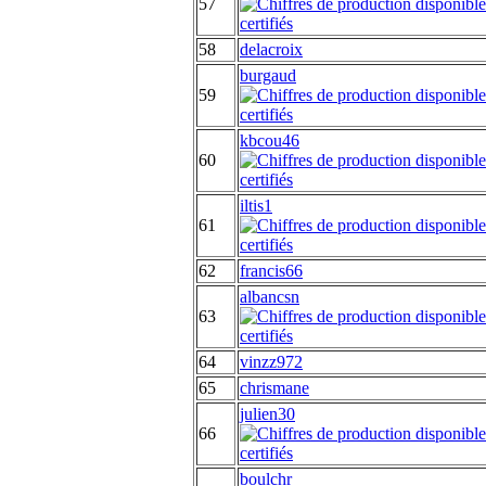
57
58
delacroix
burgaud
59
kbcou46
60
iltis1
61
62
francis66
albancsn
63
64
vinzz972
65
chrismane
julien30
66
boulchr