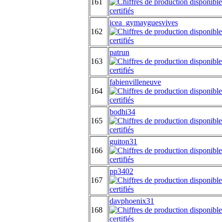
161
icea_gymayguesvives
162
patrun
163
fabienvilleneuve
164
bodhi34
165
guiton31
166
pp3402
167
davphoenix31
168