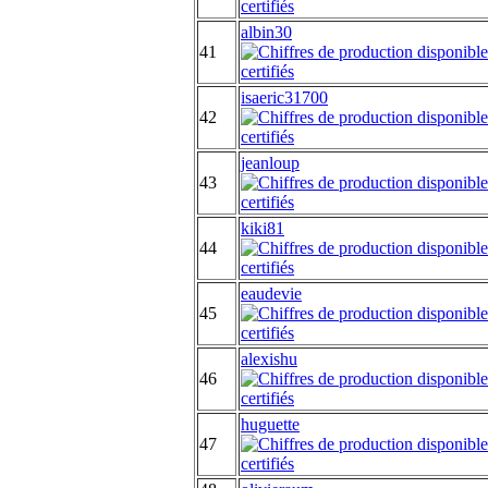
albin30
41
isaeric31700
42
jeanloup
43
kiki81
44
eaudevie
45
alexishu
46
huguette
47