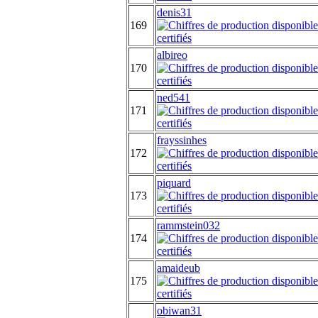
denis31
169
albireo
170
ned541
171
frayssinhes
172
piquard
173
rammstein032
174
amaideub
175
obiwan31