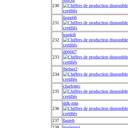
joss34
230
tiopp66
231
trankill
232
d00007
233
jbelnet2
234
charlottec
235
ddk-mtp
236
237
faureh
238
mariemoi