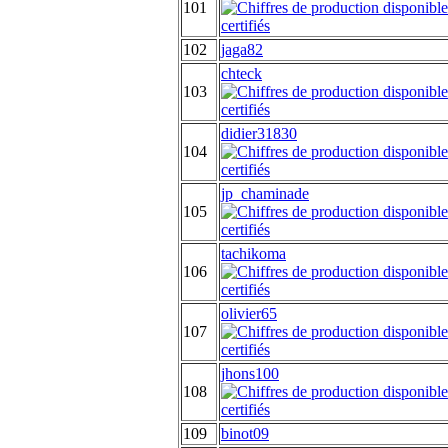
101
102
jaga82
chteck
103
didier31830
104
jp_chaminade
105
tachikoma
106
olivier65
107
jhons100
108
109
binot09