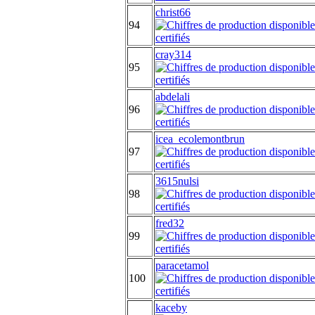
christ66
94
cray314
95
abdelali
96
icea_ecolemontbrun
97
3615nulsi
98
fred32
99
paracetamol
100
kaceby