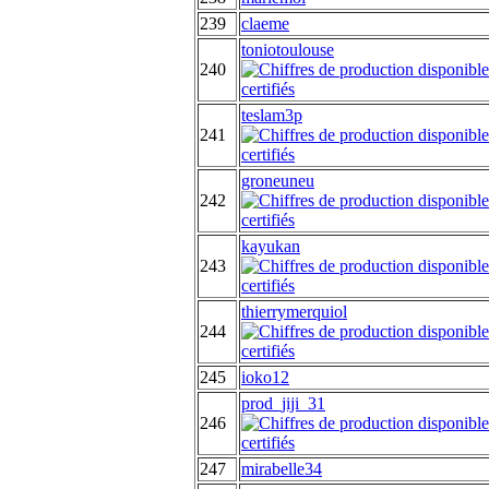
239
claeme
toniotoulouse
240
teslam3p
241
groneuneu
242
kayukan
243
thierrymerquiol
244
245
ioko12
prod_jiji_31
246
247
mirabelle34