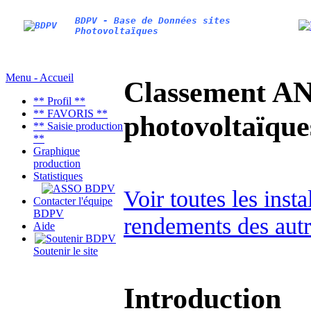
BDPV - Base de Données sites
Photovoltaïques
Menu - Accueil
Classement AN
** Profil **
** FAVORIS **
photovoltaïq
** Saisie production
**
Graphique
production
Statistiques
Voir toutes les inst
Contacter l'équipe
BDPV
rendements des autr
Aide
Soutenir le site
Introduction