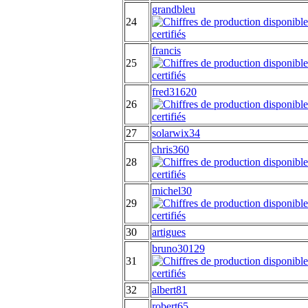
grandbleu
24
francis
25
fred31620
26
27
solarwix34
chris360
28
michel30
29
30
artigues
bruno30129
31
32
albert81
robert65