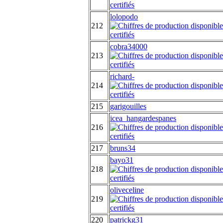
lolopodo
212
cobra34000
213
richard-
214
215
garigouilles
icea_hangardespanes
216
217
bruns34
bayo31
218
oliveceline
219
220
patrickg31