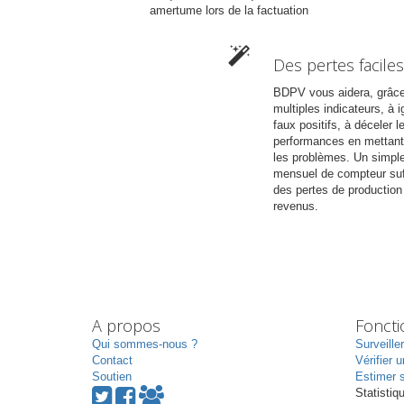
amertume lors de la factuation
Des pertes faciles
BDPV vous aidera, grâc
multiples indicateurs, à i
faux positifs, à déceler 
performances en mettant
les problèmes. Un simple
mensuel de compteur suff
des pertes de production
revenus.
A propos
Fonct
Qui sommes-nous ?
Surveille
Contact
Vérifier u
Soutien
Estimer s
Statistiq