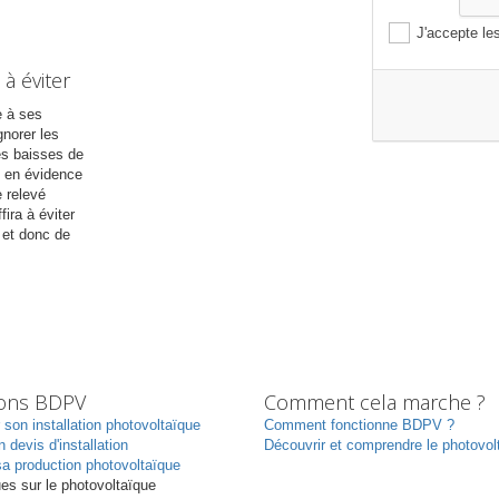
J'accepte le
 à éviter
e à ses
gnorer les
les baisses de
 en évidence
 relevé
ira à éviter
 et donc de
ions BDPV
Comment cela marche ?
r son installation photovoltaïque
Comment fonctionne BDPV ?
n devis d'installation
Découvrir et comprendre le photovol
a production photovoltaïque
ues sur le photovoltaïque