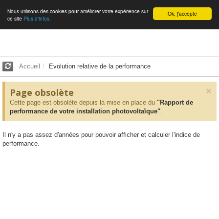
Nous utilisons des cookies pour améliorer votre expérience sur
Français
Ok, j'accepte
ce site
Plus d'infos.
Accueil
Evolution relative de la performance
×
Page obsolète
Cette page est obsolète depuis la mise en place du
"Rapport de
performance de votre installation photovoltaïque"
.
Il n'y a pas assez d'années pour pouvoir afficher et calculer l'indice de
performance.