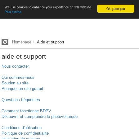
We use cookies to enhance your experience on this website
English
Ok, j'accepte
Plus d'infos.
Homepage
Aide et support
aide et support
Nous contacter
Qui sommes-nous
Soutien au site
Pourquoi un site gratuit
Questions fréquentes
Comment fonctionne BDPV
Découvrir et comprendre le photovoltaïque
Conditions d'utilisation
Politique de confidentialité
Utilisation de cookies