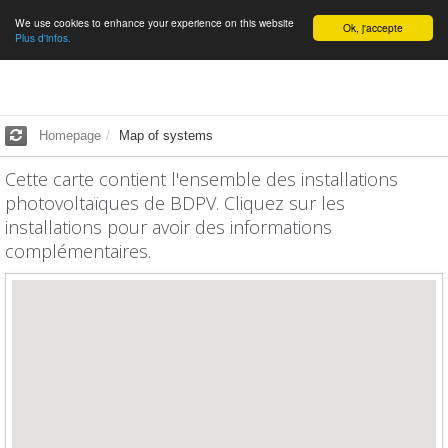
We use cookies to enhance your experience on this website
English
Ok, j'accepte
Plus d'infos.
Homepage
Map of systems
Cette carte contient l'ensemble des installations
photovoltaïques de BDPV. Cliquez sur les
installations pour avoir des informations
complémentaires.