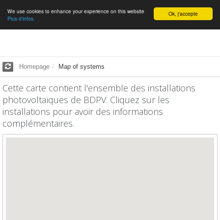
We use cookies to enhance your experience on this website
English
Ok, j'accepte
Plus d'infos.
Homepage
Map of systems
Cette carte contient l'ensemble des installations
photovoltaïques de BDPV. Cliquez sur les
installations pour avoir des informations
complémentaires.