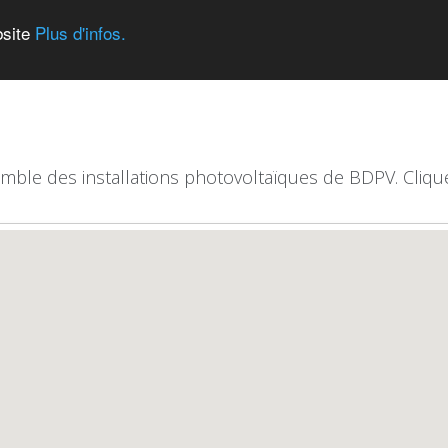
bsite
Plus d'infos.
emble des installations photovoltaïques de BDPV. Clique