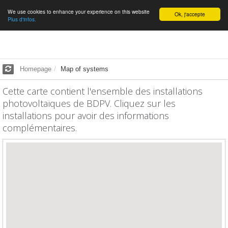
We use cookies to enhance your experience on this website
English
Ok, j'accepte
Plus d'infos.
Homepage
Map of systems
Cette carte contient l'ensemble des installations
photovoltaïques de BDPV. Cliquez sur les
installations pour avoir des informations
complémentaires.