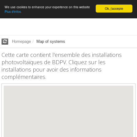
We use cookies to enhance your experience on this website
English
Ok, j'accepte
Plus d'infos.
Homepage
Map of systems
Cette carte contient l'ensemble des installations
photovoltaïques de BDPV. Cliquez sur les
installations pour avoir des informations
complémentaires.