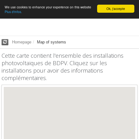
We use cookies to enhance your experience on this website
English
Ok, j'accepte
Plus d'infos.
Homepage
Map of systems
Cette carte contient l'ensemble des installations
photovoltaïques de BDPV. Cliquez sur les
installations pour avoir des informations
complémentaires.