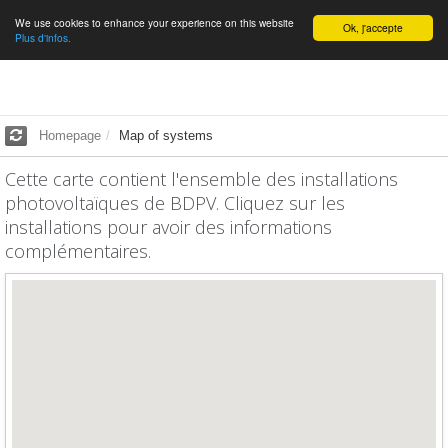
We use cookies to enhance your experience on this website
English
Ok, j'accepte
Plus d'infos.
Homepage
Map of systems
Cette carte contient l'ensemble des installations
photovoltaïques de BDPV. Cliquez sur les
installations pour avoir des informations
complémentaires.