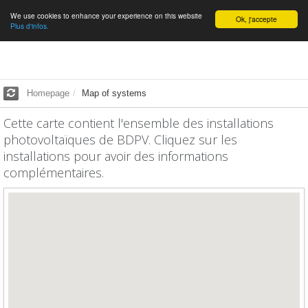
We use cookies to enhance your experience on this website
English
Ok, j'accepte
Plus d'infos.
Homepage
Map of systems
Cette carte contient l'ensemble des installations
photovoltaïques de BDPV. Cliquez sur les
installations pour avoir des informations
complémentaires.