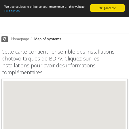
We use cookies to enhance your experience on this website
English
Ok, j'accepte
Plus d'infos.
Homepage
Map of systems
Cette carte contient l'ensemble des installations
photovoltaïques de BDPV. Cliquez sur les
installations pour avoir des informations
complémentaires.